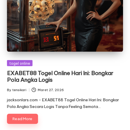
Posted
togel online
in
EXABET88 Togel Online Hari Ini: Bongkar
Pola Angka Logis
By
tensikari
Maret 27, 2026
Posted
by
jacksonlars.com - EXABET88 Togel Online Hari Ini: Bongkar
Pola Angka Secara Logis Tanpa Feeling Semata…
Read More