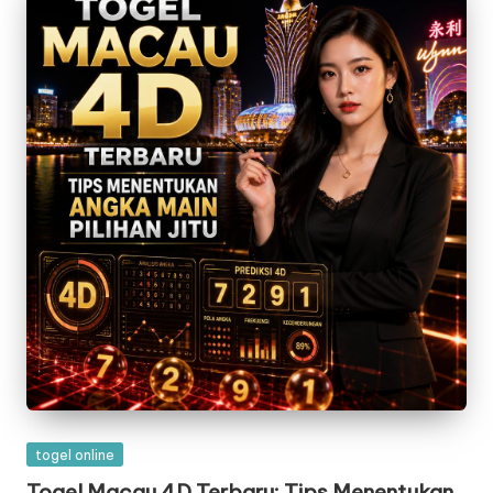
Posted
togel online
in
Togel Macau 4D Terbaru: Tips Menentukan