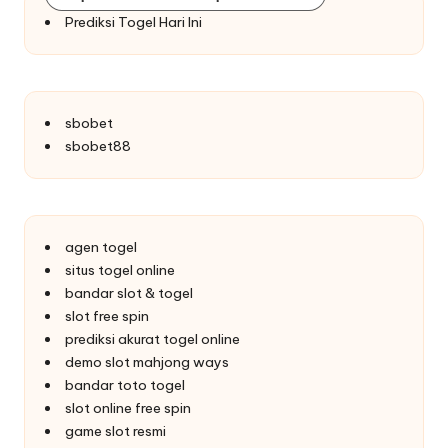
Prediksi Togel Hari Ini
sbobet
sbobet88
agen togel
situs togel online
bandar slot & togel
slot free spin
prediksi akurat togel online
demo slot mahjong ways
bandar toto togel
slot online free spin
game slot resmi