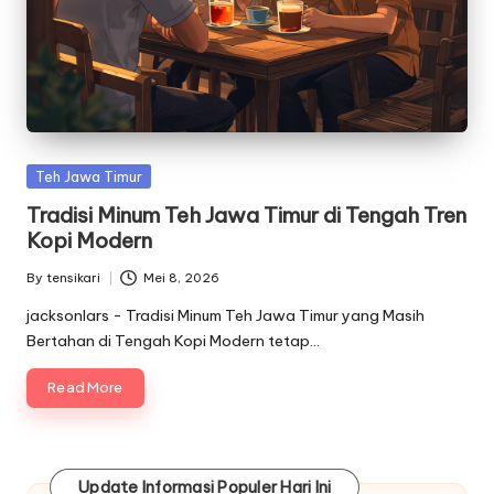
Posted
Teh Jawa Timur
in
Tradisi Minum Teh Jawa Timur di Tengah Tren
Kopi Modern
By
tensikari
Mei 8, 2026
Posted
by
jacksonlars - Tradisi Minum Teh Jawa Timur yang Masih
Bertahan di Tengah Kopi Modern tetap…
Read More
Update Informasi Populer Hari Ini