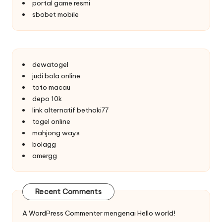
portal game resmi
sbobet mobile
dewatogel
judi bola online
toto macau
depo 10k
link alternatif bethoki77
togel online
mahjong ways
bolagg
amergg
Recent Comments
A WordPress Commenter
mengenai
Hello world!