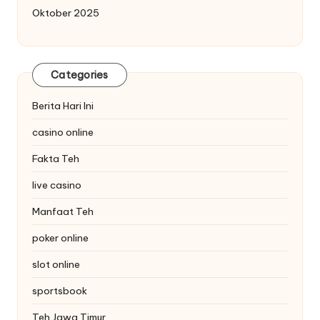
Oktober 2025
Categories
Berita Hari Ini
casino online
Fakta Teh
live casino
Manfaat Teh
poker online
slot online
sportsbook
Teh Jawa Timur