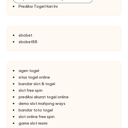
Prediksi Togel Hari Ini
sbobet
sbobet88
agen togel
situs togel online
bandar slot & togel
slot free spin
prediksi akurat togel online
demo slot mahjong ways
bandar toto togel
slot online free spin
game slot resmi