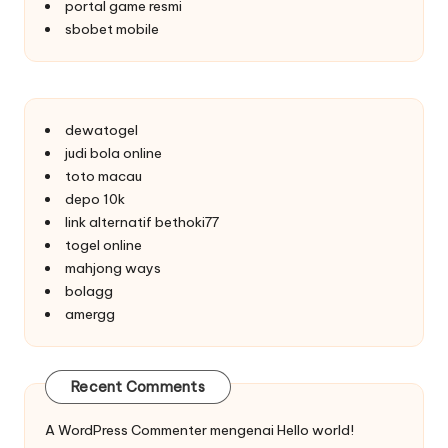
portal game resmi
sbobet mobile
dewatogel
judi bola online
toto macau
depo 10k
link alternatif bethoki77
togel online
mahjong ways
bolagg
amergg
Recent Comments
A WordPress Commenter
mengenai
Hello world!