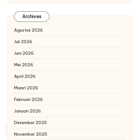
Archives
Agustus 2026
Juli 2026
Juni 2026
Mei 2026
April 2026
Maret 2026
Februari 2026
Januari 2026
Desember 2025
November 2025