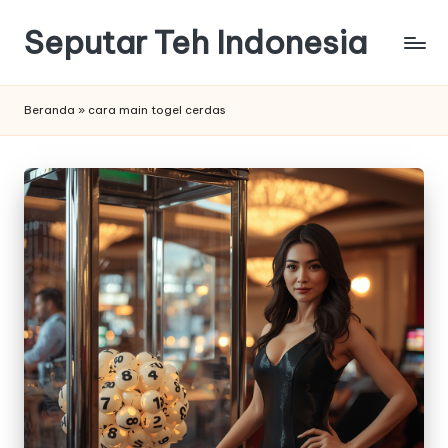
Seputar Teh Indonesia
Skip
to
Macam
content
macam
Beranda
»
cara main togel cerdas
Teh
Enak