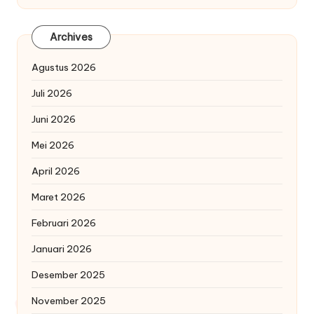
Archives
Agustus 2026
Juli 2026
Juni 2026
Mei 2026
April 2026
Maret 2026
Februari 2026
Januari 2026
Desember 2025
November 2025