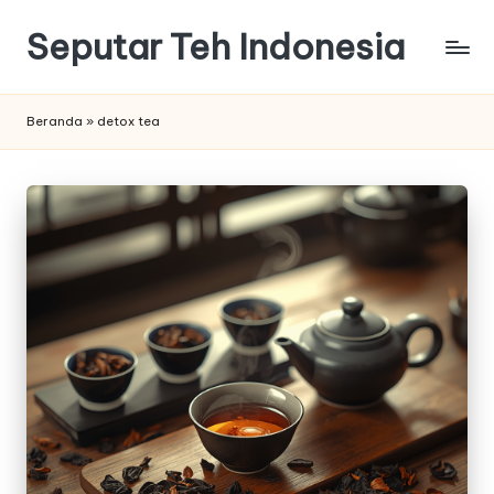
Seputar Teh Indonesia
Skip
to
Macam
content
macam
Beranda
»
detox tea
Teh
Enak