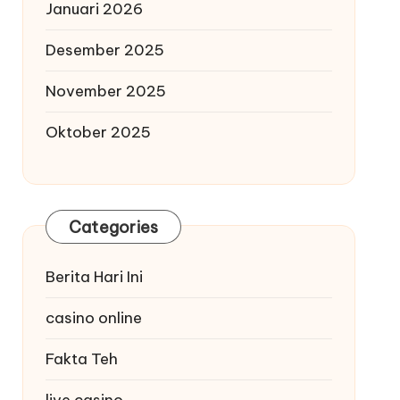
Januari 2026
Desember 2025
November 2025
Oktober 2025
Categories
Berita Hari Ini
casino online
Fakta Teh