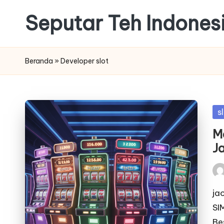
Seputar Teh Indones
Skip
to
Macam
content
macam
Beranda
»
Developer slot
Teh
Enak
Po
s
in
M
J
Pos
by
ja
SI
Be