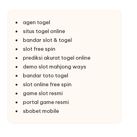
agen togel
situs togel online
bandar slot & togel
slot free spin
prediksi akurat togel online
demo slot mahjong ways
bandar toto togel
slot online free spin
game slot resmi
portal game resmi
sbobet mobile