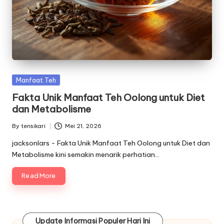
Posted
Manfaat Teh
in
Fakta Unik Manfaat Teh Oolong untuk Diet
dan Metabolisme
By
tensikari
Mei 21, 2026
Posted
by
jacksonlars - Fakta Unik Manfaat Teh Oolong untuk Diet dan
Metabolisme kini semakin menarik perhatian…
Read More
Update Informasi Populer Hari Ini