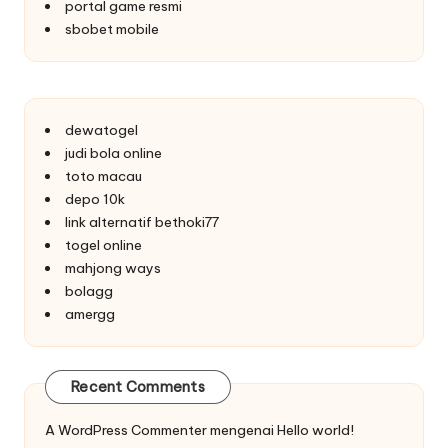
portal game resmi
sbobet mobile
dewatogel
judi bola online
toto macau
depo 10k
link alternatif bethoki77
togel online
mahjong ways
bolagg
amergg
Recent Comments
A WordPress Commenter
mengenai
Hello world!