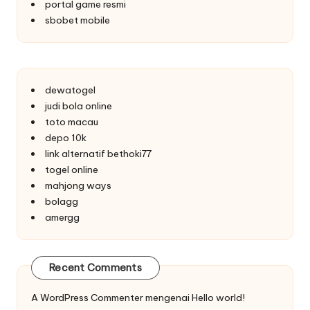
portal game resmi
sbobet mobile
dewatogel
judi bola online
toto macau
depo 10k
link alternatif bethoki77
togel online
mahjong ways
bolagg
amergg
Recent Comments
A WordPress Commenter
mengenai
Hello world!