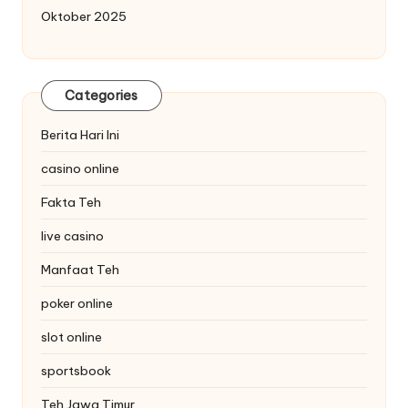
Oktober 2025
Categories
Berita Hari Ini
casino online
Fakta Teh
live casino
Manfaat Teh
poker online
slot online
sportsbook
Teh Jawa Timur