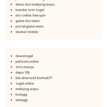
demo slot mahjong ways
bandar toto togel
slot online free spin
game slot resmi
portal game resmi
sbobet mobile
dewatogel
judi bola online
toto macau
depo 10k
link alternatif bethoki77
togel online
mahjong ways
bolagg
amergg