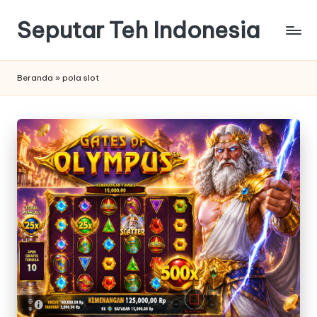
Seputar Teh Indonesia
Skip
to
Macam
content
macam
Beranda
»
pola slot
Teh
Enak