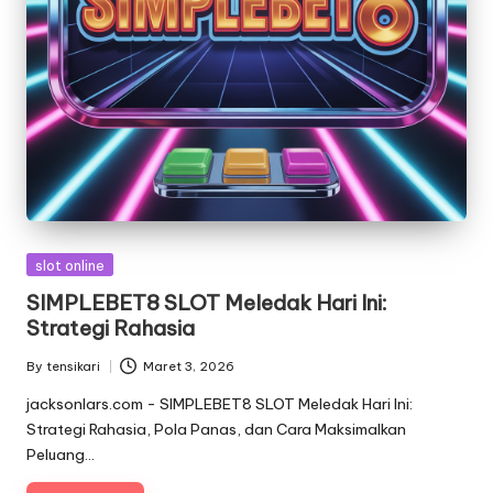
Posted
slot online
in
SIMPLEBET8 SLOT Meledak Hari Ini:
Strategi Rahasia
By
tensikari
Maret 3, 2026
Posted
by
jacksonlars.com - SIMPLEBET8 SLOT Meledak Hari Ini:
Strategi Rahasia, Pola Panas, dan Cara Maksimalkan
Peluang…