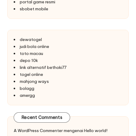
portal game resmi
sbobet mobile
dewatogel
judi bola online
toto macau
depo 10k
link alternatif bethoki77
togel online
mahjong ways
bolagg
amergg
Recent Comments
A WordPress Commenter
mengenai
Hello world!