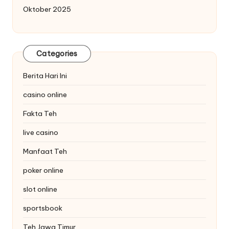
Oktober 2025
Categories
Berita Hari Ini
casino online
Fakta Teh
live casino
Manfaat Teh
poker online
slot online
sportsbook
Teh Jawa Timur