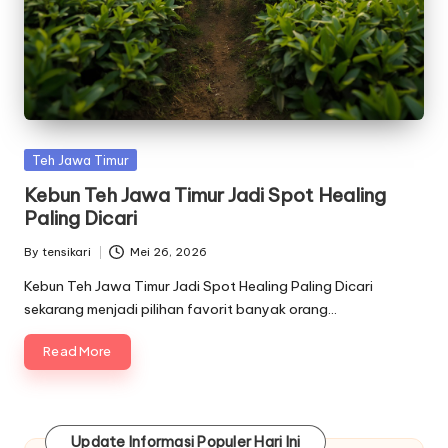
Posted
Teh Jawa Timur
in
Kebun Teh Jawa Timur Jadi Spot Healing
Paling Dicari
By
tensikari
Mei 26, 2026
Posted
by
Kebun Teh Jawa Timur Jadi Spot Healing Paling Dicari
sekarang menjadi pilihan favorit banyak orang…
Read More
Update Informasi Populer Hari Ini