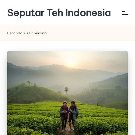
Seputar Teh Indonesia
Skip
to
Macam
content
macam
Beranda
»
self healing
Teh
Enak