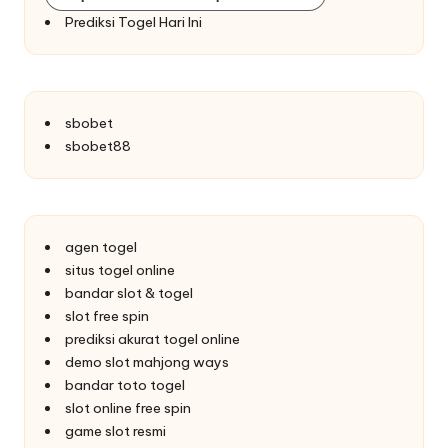
Prediksi Togel Hari Ini
sbobet
sbobet88
agen togel
situs togel online
bandar slot & togel
slot free spin
prediksi akurat togel online
demo slot mahjong ways
bandar toto togel
slot online free spin
game slot resmi