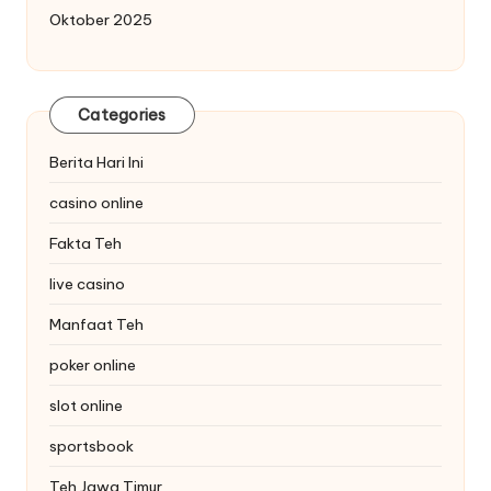
Oktober 2025
Categories
Berita Hari Ini
casino online
Fakta Teh
live casino
Manfaat Teh
poker online
slot online
sportsbook
Teh Jawa Timur