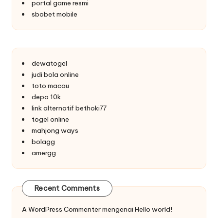
portal game resmi
sbobet mobile
dewatogel
judi bola online
toto macau
depo 10k
link alternatif bethoki77
togel online
mahjong ways
bolagg
amergg
Recent Comments
A WordPress Commenter
mengenai
Hello world!