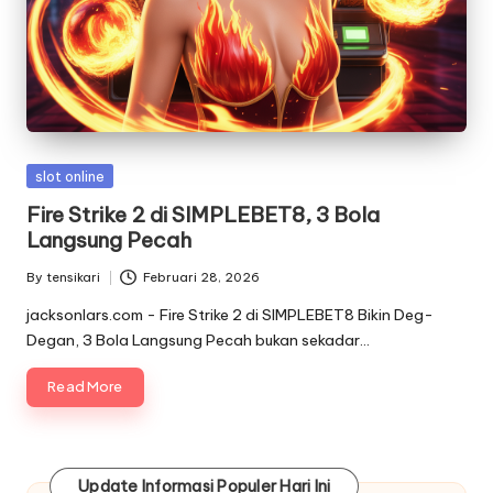
Posted
slot online
in
Fire Strike 2 di SIMPLEBET8, 3 Bola
Langsung Pecah
By
tensikari
Februari 28, 2026
Posted
by
jacksonlars.com - Fire Strike 2 di SIMPLEBET8 Bikin Deg-
Degan, 3 Bola Langsung Pecah bukan sekadar…
Read More
Update Informasi Populer Hari Ini