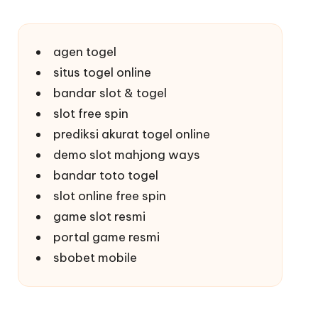
agen togel
situs togel online
bandar slot & togel
slot free spin
prediksi akurat togel online
demo slot mahjong ways
bandar toto togel
slot online free spin
game slot resmi
portal game resmi
sbobet mobile