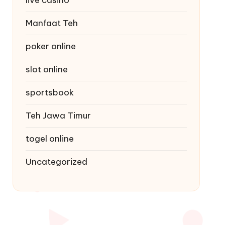
live casino
Manfaat Teh
poker online
slot online
sportsbook
Teh Jawa Timur
togel online
Uncategorized