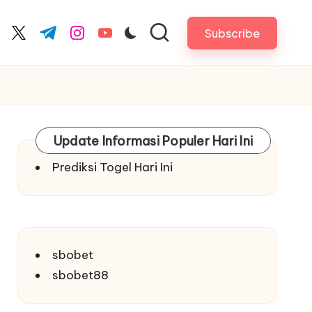
Subscribe
cebook.com
twitter.com
t.me
instagram.com
youtube.com
Update Informasi Populer Hari Ini
Prediksi Togel Hari Ini
sbobet
sbobet88