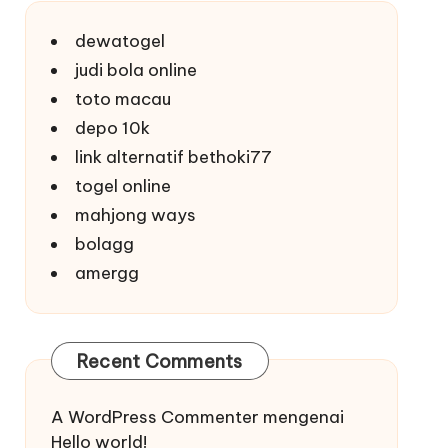
dewatogel
judi bola online
toto macau
depo 10k
link alternatif bethoki77
togel online
mahjong ways
bolagg
amergg
Recent Comments
A WordPress Commenter
mengenai
Hello world!