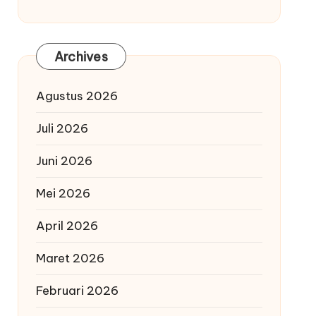
Archives
Agustus 2026
Juli 2026
Juni 2026
Mei 2026
April 2026
Maret 2026
Februari 2026