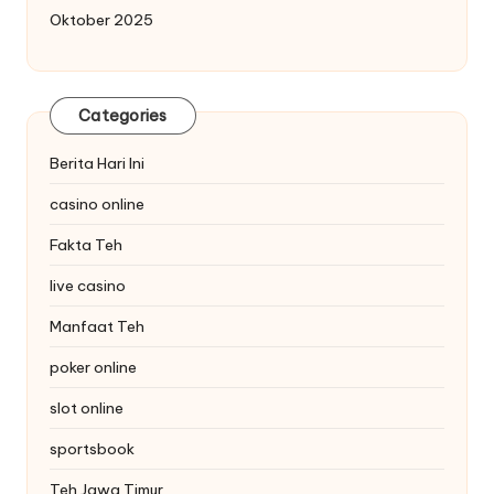
Oktober 2025
Categories
Berita Hari Ini
casino online
Fakta Teh
live casino
Manfaat Teh
poker online
slot online
sportsbook
Teh Jawa Timur