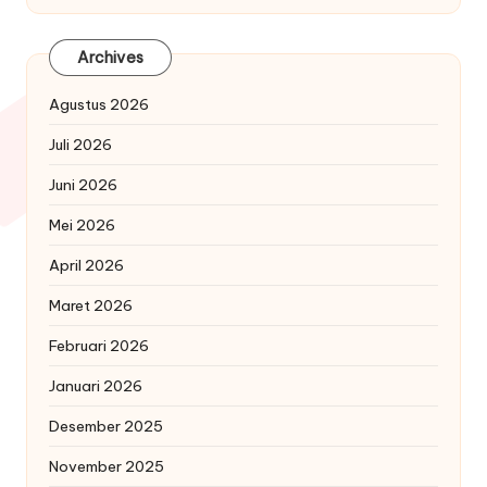
Archives
Agustus 2026
Juli 2026
Juni 2026
Mei 2026
April 2026
Maret 2026
Februari 2026
Januari 2026
Desember 2025
November 2025