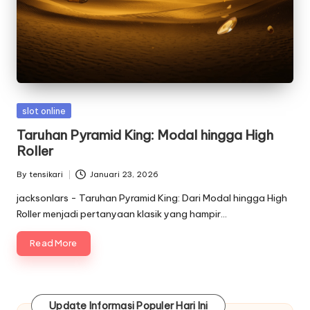
Posted
slot online
in
Taruhan Pyramid King: Modal hingga High
Roller
By
tensikari
Januari 23, 2026
Posted
by
jacksonlars - Taruhan Pyramid King: Dari Modal hingga High
Roller menjadi pertanyaan klasik yang hampir…
Read More
Update Informasi Populer Hari Ini