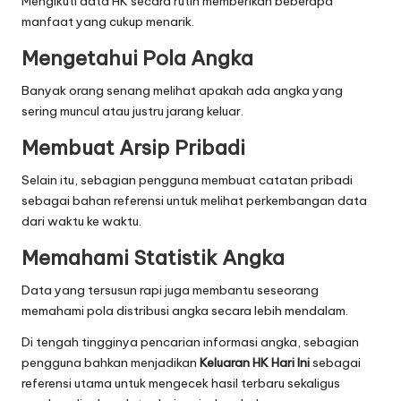
Mengikuti data HK secara rutin memberikan beberapa
manfaat yang cukup menarik.
Mengetahui Pola Angka
Banyak orang senang melihat apakah ada angka yang
sering muncul atau justru jarang keluar.
Membuat Arsip Pribadi
Selain itu, sebagian pengguna membuat catatan pribadi
sebagai bahan referensi untuk melihat perkembangan data
dari waktu ke waktu.
Memahami Statistik Angka
Data yang tersusun rapi juga membantu seseorang
memahami pola distribusi angka secara lebih mendalam.
Di tengah tingginya pencarian informasi angka, sebagian
pengguna bahkan menjadikan
Keluaran HK Hari Ini
sebagai
referensi utama untuk mengecek hasil terbaru sekaligus