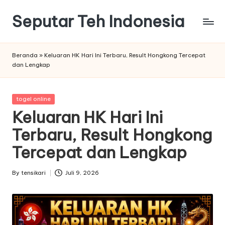
Seputar Teh Indonesia
Skip
to
Macam
content
macam
Beranda
»
Keluaran HK Hari Ini Terbaru, Result Hongkong Tercepat
Teh
dan Lengkap
Enak
Posted
togel online
in
Keluaran HK Hari Ini
Terbaru, Result Hongkong
Tercepat dan Lengkap
By
tensikari
Juli 9, 2026
Posted
by