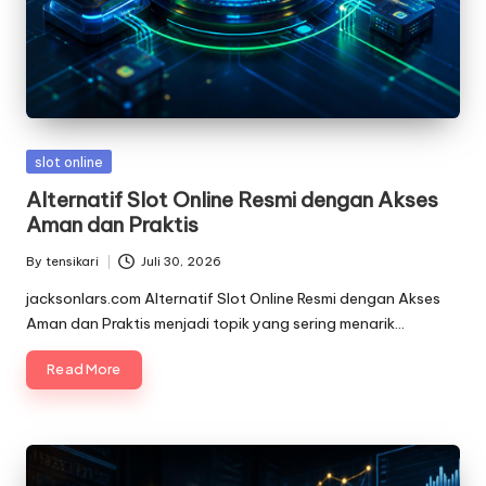
Posted
slot online
in
Alternatif Slot Online Resmi dengan Akses
Aman dan Praktis
By
tensikari
Juli 30, 2026
Posted
by
jacksonlars.com Alternatif Slot Online Resmi dengan Akses
Aman dan Praktis menjadi topik yang sering menarik…
Read More