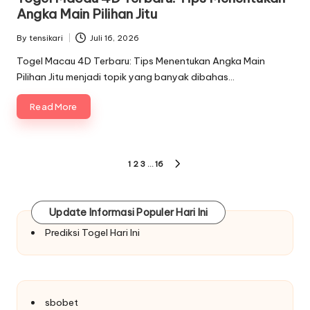
Angka Main Pilihan Jitu
By
tensikari
Juli 16, 2026
Posted
by
Togel Macau 4D Terbaru: Tips Menentukan Angka Main
Pilihan Jitu menjadi topik yang banyak dibahas…
Read More
Paginasi
1
2
3
…
16
NEXT
pos
PAGE
Update Informasi Populer Hari Ini
Prediksi Togel Hari Ini
sbobet