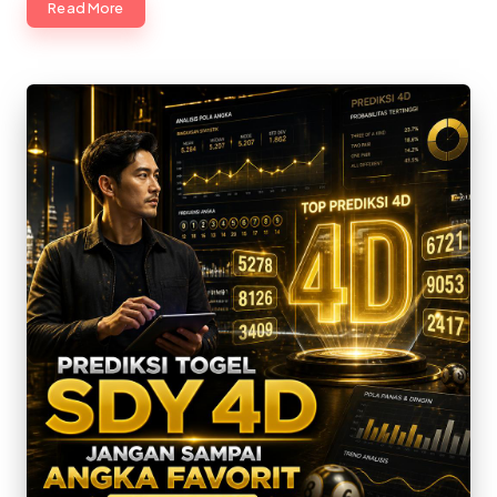
Read More