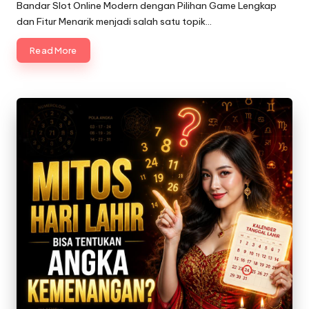
by
Bandar Slot Online Modern dengan Pilihan Game Lengkap
dan Fitur Menarik menjadi salah satu topik…
Read More