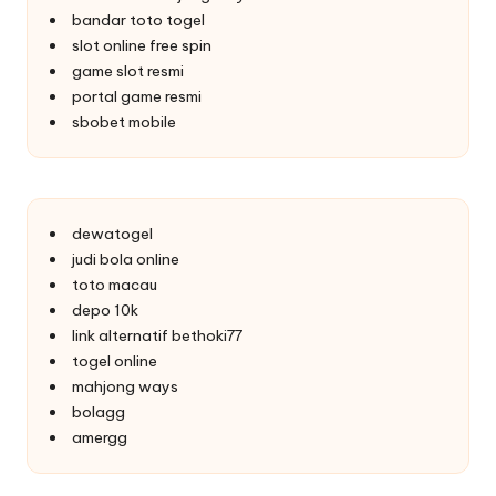
bandar toto togel
slot online free spin
game slot resmi
portal game resmi
sbobet mobile
dewatogel
judi bola online
toto macau
depo 10k
link alternatif bethoki77
togel online
mahjong ways
bolagg
amergg