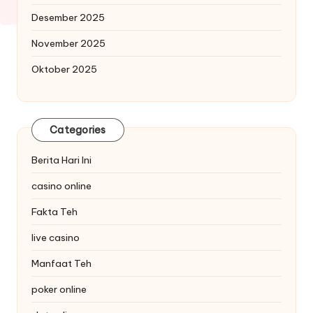
Desember 2025
November 2025
Oktober 2025
Categories
Berita Hari Ini
casino online
Fakta Teh
live casino
Manfaat Teh
poker online