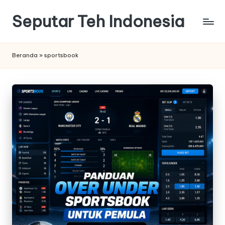
Seputar Teh Indonesia
Skip
to
Macam
content
macam
Beranda
»
sportsbook
Teh
Enak