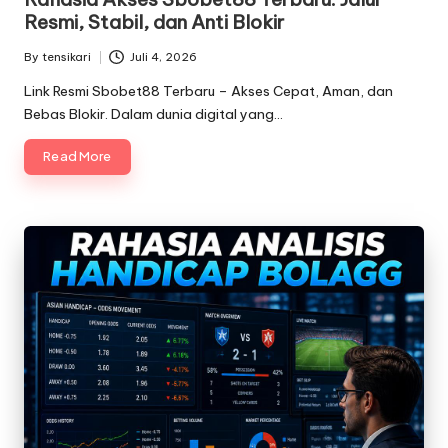
Resmi, Stabil, dan Anti Blokir
By
tensikari
Juli 4, 2026
Posted
by
Link Resmi Sbobet88 Terbaru – Akses Cepat, Aman, dan
Bebas Blokir. Dalam dunia digital yang…
Read More