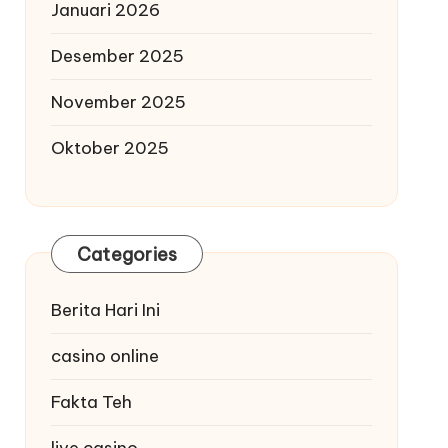
Januari 2026
Desember 2025
November 2025
Oktober 2025
Categories
Berita Hari Ini
casino online
Fakta Teh