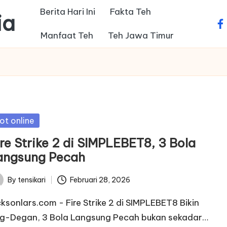
Berita Hari Ini
Fakta Teh
ia
fa
Manfaat Teh
Teh Jawa Timur
sted
lot online
ire Strike 2 di SIMPLEBET8, 3 Bola
angsung Pecah
By
tensikari
Februari 28, 2026
ted
cksonlars.com - Fire Strike 2 di SIMPLEBET8 Bikin
g-Degan, 3 Bola Langsung Pecah bukan sekadar…