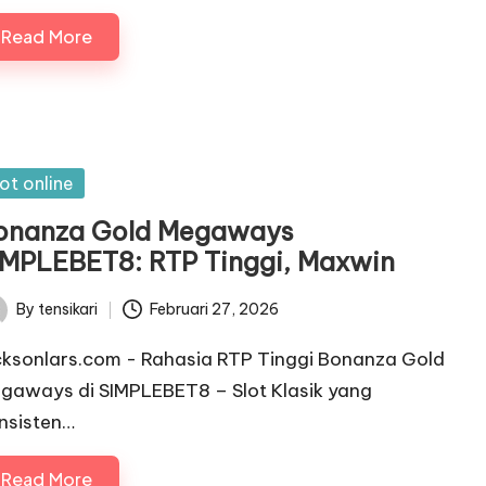
Read More
sted
lot online
onanza Gold Megaways
IMPLEBET8: RTP Tinggi, Maxwin
By
tensikari
Februari 27, 2026
ted
cksonlars.com - Rahasia RTP Tinggi Bonanza Gold
gaways di SIMPLEBET8 – Slot Klasik yang
nsisten…
Read More