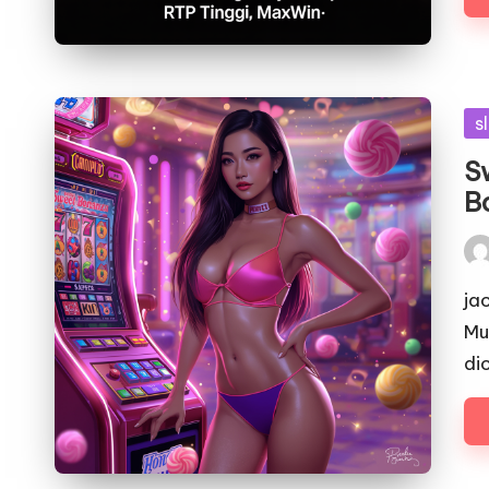
Po
s
in
S
B
Pos
by
ja
Mu
di