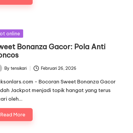
sted
lot online
weet Bonanza Gacor: Pola Anti
oncos
By
tensikari
Februari 26, 2026
ted
cksonlars.com - Bocoran Sweet Bonanza Gacor
dah Jackpot menjadi topik hangat yang terus
cari oleh…
Read More