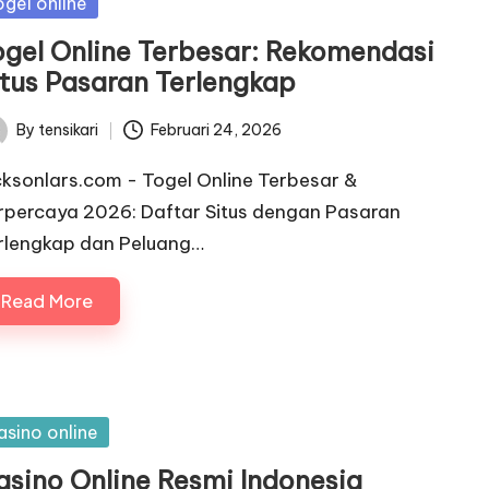
sted
ogel online
ogel Online Terbesar: Rekomendasi
itus Pasaran Terlengkap
By
tensikari
Februari 24, 2026
ted
cksonlars.com - Togel Online Terbesar &
rpercaya 2026: Daftar Situs dengan Pasaran
rlengkap dan Peluang…
Read More
sted
asino online
asino Online Resmi Indonesia