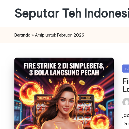
Seputar Teh Indones
Skip
to
Macam
content
macam
Beranda
»
Arsip untuk Februari 2026
Teh
Enak
Po
s
in
F
L
Pos
by
ja
De