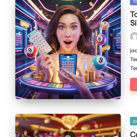
Po
t
in
T
S
Pos
by
ja
Te
Te
Po
c
in
C