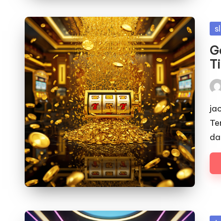
Po
s
in
G
T
Pos
by
ja
Te
da