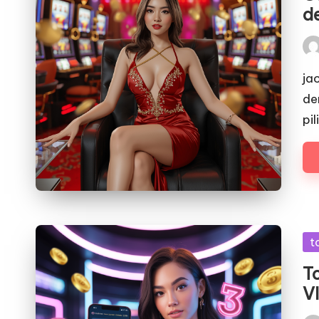
d
Pos
by
ja
de
pi
Po
t
in
T
V