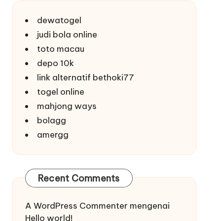
dewatogel
judi bola online
toto macau
depo 10k
link alternatif bethoki77
togel online
mahjong ways
bolagg
amergg
Recent Comments
A WordPress Commenter
mengenai
Hello world!