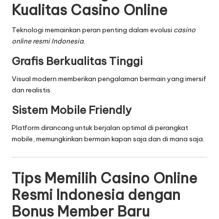
Kualitas Casino Online
Teknologi memainkan peran penting dalam evolusi
casino
online resmi Indonesia
.
Grafis Berkualitas Tinggi
Visual modern memberikan pengalaman bermain yang imersif
dan realistis.
Sistem Mobile Friendly
Platform dirancang untuk berjalan optimal di perangkat
mobile, memungkinkan bermain kapan saja dan di mana saja.
Tips Memilih Casino Online
Resmi Indonesia dengan
Bonus Member Baru