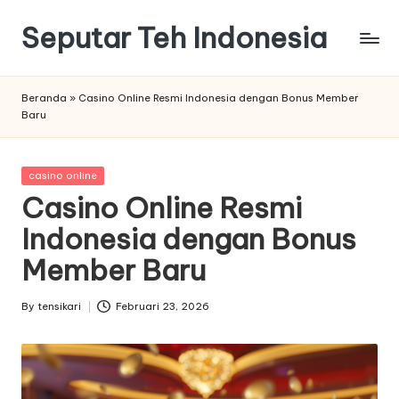
Seputar Teh Indonesia
Skip
to
Macam
content
macam
Beranda
»
Casino Online Resmi Indonesia dengan Bonus Member
Teh
Baru
Enak
Posted
casino online
in
Casino Online Resmi
Indonesia dengan Bonus
Member Baru
By
tensikari
Februari 23, 2026
Posted
by