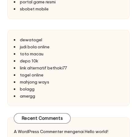
portal game resmi
sbobet mobile
dewatogel
judi bola online
toto macau
depo 10k
link alternatif bethoki77
togel online
mahjong ways
bolagg
amergg
Recent Comments
A WordPress Commenter
mengenai
Hello world!