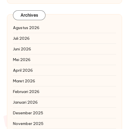
Archives
Agustus 2026
Juli 2026
Juni 2026
Mei 2026
April 2026
Maret 2026
Februari 2026
Januari 2026
Desember 2025
November 2025