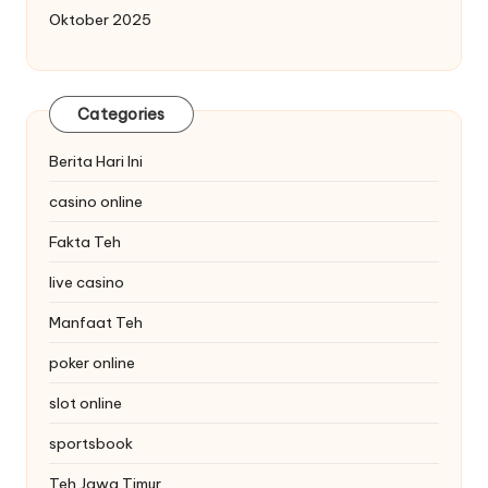
Oktober 2025
Categories
Berita Hari Ini
casino online
Fakta Teh
live casino
Manfaat Teh
poker online
slot online
sportsbook
Teh Jawa Timur