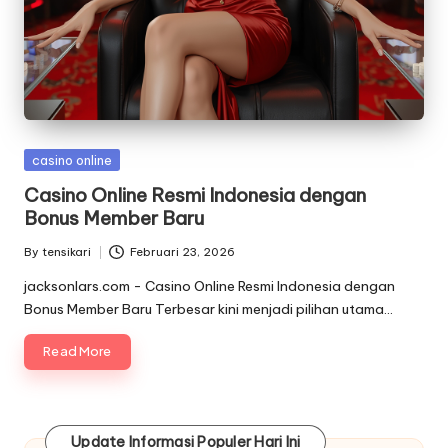
Posted
casino online
in
Casino Online Resmi Indonesia dengan
Bonus Member Baru
By
tensikari
Februari 23, 2026
Posted
by
jacksonlars.com - Casino Online Resmi Indonesia dengan
Bonus Member Baru Terbesar kini menjadi pilihan utama…
Read More
Update Informasi Populer Hari Ini