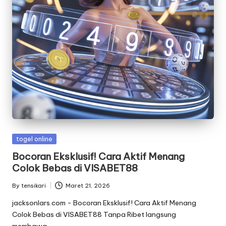
Posted
togel online
in
Bocoran Eksklusif! Cara Aktif Menang
Colok Bebas di VISABET88
By
tensikari
Maret 21, 2026
Posted
by
jacksonlars.com - Bocoran Eksklusif! Cara Aktif Menang
Colok Bebas di VISABET88 Tanpa Ribet langsung
membawa…