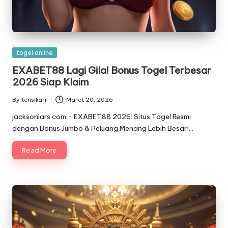
Posted
togel online
in
EXABET88 Lagi Gila! Bonus Togel Terbesar
2026 Siap Klaim
By
tensikari
Maret 20, 2026
Posted
by
jacksonlars.com - EXABET88 2026: Situs Togel Resmi
dengan Bonus Jumbo & Peluang Menang Lebih Besar!…
Read More