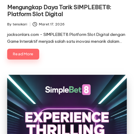
in
Mengungkap Daya Tarik SIMPLEBET8:
Platform Slot Digital
By
tensikari
Maret 17, 2026
Posted
by
jacksonlars.com - SIMPLEBET8 Platform Slot Digital dengan
Game Interaktif menjadi salah satu inovasi menarik dalam…
Read More