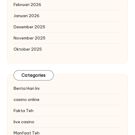
Februari 2026
Januari 2026
Desember 2025
November 2025
Oktober 2025
Categories
Berita Hari Ini
casino online
Fakta Teh
live casino
Manfaat Teh