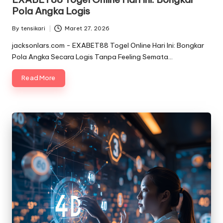
Pola Angka Logis
By
tensikari
Maret 27, 2026
Posted
by
jacksonlars.com - EXABET88 Togel Online Hari Ini: Bongkar
Pola Angka Secara Logis Tanpa Feeling Semata…
Read More