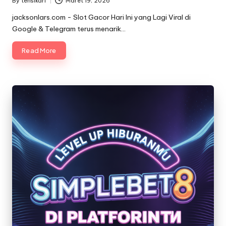
By
tensikari
Maret 19, 2026
Posted
by
jacksonlars.com - Slot Gacor Hari Ini yang Lagi Viral di
Google & Telegram terus menarik…
Read More