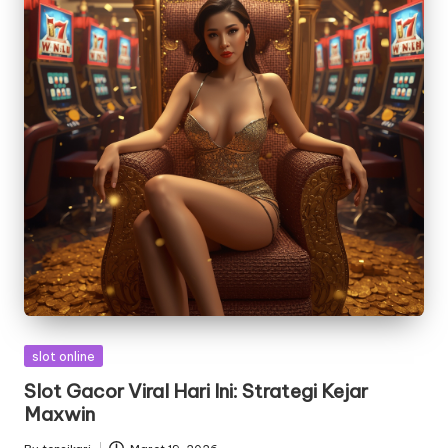
Posted
slot online
in
Slot Gacor Viral Hari Ini: Strategi Kejar
Maxwin