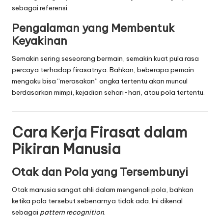
sebagai referensi.
Pengalaman yang Membentuk
Keyakinan
Semakin sering seseorang bermain, semakin kuat pula rasa
percaya terhadap firasatnya. Bahkan, beberapa pemain
mengaku bisa “merasakan” angka tertentu akan muncul
berdasarkan mimpi, kejadian sehari-hari, atau pola tertentu.
Cara Kerja Firasat dalam
Pikiran Manusia
Otak dan Pola yang Tersembunyi
Otak manusia sangat ahli dalam mengenali pola, bahkan
ketika pola tersebut sebenarnya tidak ada. Ini dikenal
sebagai
pattern recognition
.