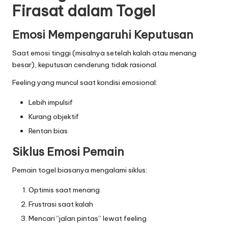
Firasat dalam Togel
Emosi Mempengaruhi Keputusan
Saat emosi tinggi (misalnya setelah kalah atau menang
besar), keputusan cenderung tidak rasional.
Feeling yang muncul saat kondisi emosional:
Lebih impulsif
Kurang objektif
Rentan bias
Siklus Emosi Pemain
Pemain togel biasanya mengalami siklus:
Optimis saat menang
Frustrasi saat kalah
Mencari “jalan pintas” lewat feeling