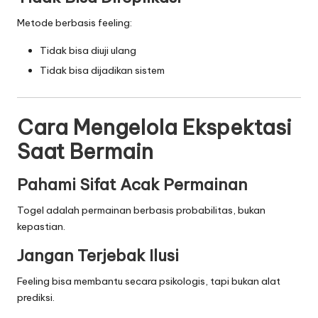
Metode berbasis feeling:
Tidak bisa diuji ulang
Tidak bisa dijadikan sistem
Cara Mengelola Ekspektasi
Saat Bermain
Pahami Sifat Acak Permainan
Togel adalah permainan berbasis probabilitas, bukan
kepastian.
Jangan Terjebak Ilusi
Feeling bisa membantu secara psikologis, tapi bukan alat
prediksi.