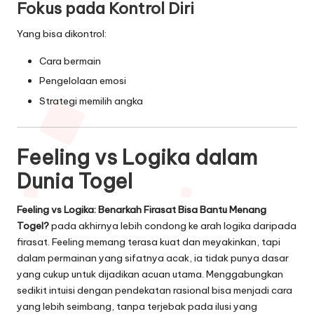
Fokus pada Kontrol Diri
Yang bisa dikontrol:
Cara bermain
Pengelolaan emosi
Strategi memilih angka
Feeling vs Logika dalam
Dunia Togel
Feeling vs Logika: Benarkah Firasat Bisa Bantu Menang
Togel?
pada akhirnya lebih condong ke arah logika daripada
firasat. Feeling memang terasa kuat dan meyakinkan, tapi
dalam permainan yang sifatnya acak, ia tidak punya dasar
yang cukup untuk dijadikan acuan utama. Menggabungkan
sedikit intuisi dengan pendekatan rasional bisa menjadi cara
yang lebih seimbang, tanpa terjebak pada ilusi yang