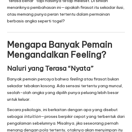
“terasa benar” tapi hasilnya tetap meleset. Di sinilah
menariknya pembahasan ini—apakah firasat itu sekadar ilusi,
atau memang punya peran tertentu dalam permainan
berbasis angka seperti togel?
Mengapa Banyak Pemain
Mengandalkan Feeling?
Naluri yang Terasa “Nyata”
Banyak pemain percaya bahwa
feeling
atau firasat bukan
sekadar tebakan kosong. Ada sensasi tertentu yang muncul,
seolah-olah angka yang dipilih punya peluang lebih besar
untuk keluar.
Secara psikologis, ini berkaitan dengan apa yang disebut
sebagai
intuition
—proses berpikir cepat yang terbentuk dari
pengalaman sebelumnya. Misalnya, jika seseorang pernah
menang dengan pola tertentu, otaknya akan menyimpan itu