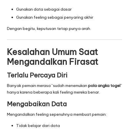
Gunakan data sebagai dasar
Gunakan feeling sebagai penyaring akhir
Dengan begitu, keputusan tetap punya arah.
Kesalahan Umum Saat
Mengandalkan Firasat
Terlalu Percaya Diri
Banyak pemain merasa “sudah menemukan
pola angka togel
”
hanya karena beberapa kali feeling mereka benar.
Mengabaikan Data
Mengandalkan feeling sepenuhnya membuat pemain:
Tidak belajar dari data