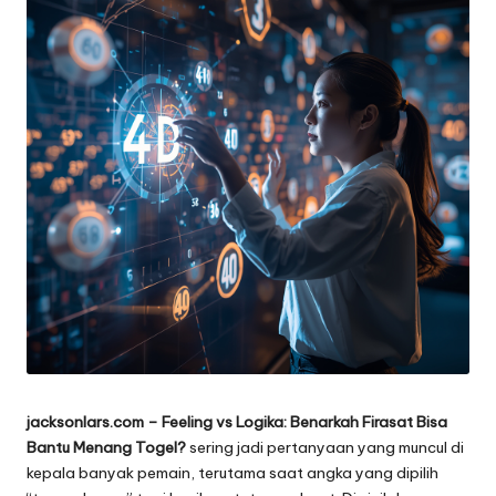
jacksonlars.com
– Feeling vs Logika: Benarkah Firasat Bisa
Bantu Menang Togel?
sering jadi pertanyaan yang muncul di
kepala banyak pemain, terutama saat angka yang dipilih