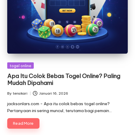
Posted
togel online
in
Apa Itu Colok Bebas Togel Online? Paling
Mudah Dipahami
By
tensikari
Januari 16, 2026
Posted
by
jacksonlars.com - Apa itu colok bebas togel online?
Pertanyaan ini sering muncul, terutama bagi pemain…
Read More