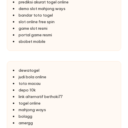
prediksi akurat togel online
demo slot mahjong ways
bandar toto togel
slot online free spin
game slot resmi
portal game resmi
sbobet mobile
dewatogel
judi bola online
toto macau
depo 10k
link alternatif bethoki77
togel online
mahjong ways
bolagg
amergg