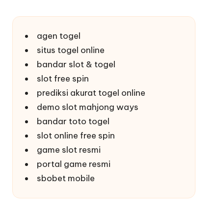
agen togel
situs togel online
bandar slot & togel
slot free spin
prediksi akurat togel online
demo slot mahjong ways
bandar toto togel
slot online free spin
game slot resmi
portal game resmi
sbobet mobile