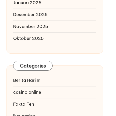
Januari 2026
Desember 2025
November 2025
Oktober 2025
Categories
Berita Hari Ini
casino online
Fakta Teh