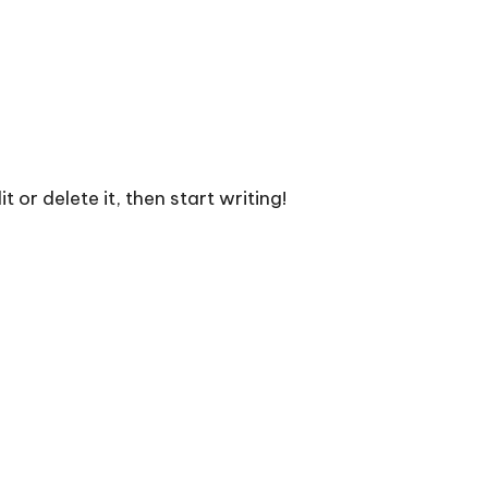
 or delete it, then start writing!