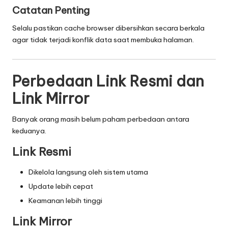
Catatan Penting
Selalu pastikan cache browser dibersihkan secara berkala
agar tidak terjadi konflik data saat membuka halaman.
Perbedaan Link Resmi dan
Link Mirror
Banyak orang masih belum paham perbedaan antara
keduanya.
Link Resmi
Dikelola langsung oleh sistem utama
Update lebih cepat
Keamanan lebih tinggi
Link Mirror