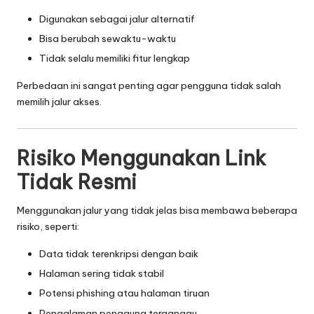
Digunakan sebagai jalur alternatif
Bisa berubah sewaktu-waktu
Tidak selalu memiliki fitur lengkap
Perbedaan ini sangat penting agar pengguna tidak salah
memilih jalur akses.
Risiko Menggunakan Link
Tidak Resmi
Menggunakan jalur yang tidak jelas bisa membawa beberapa
risiko, seperti:
Data tidak terenkripsi dengan baik
Halaman sering tidak stabil
Potensi phishing atau halaman tiruan
Pengalaman pengguna terganggu