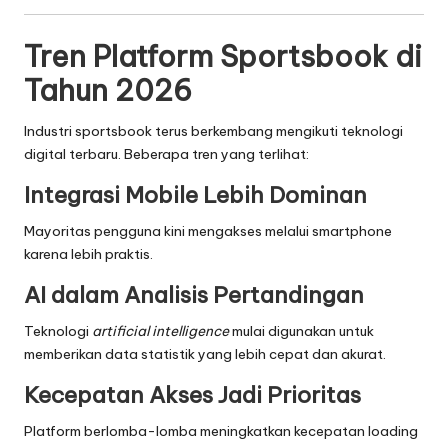
Tren Platform Sportsbook di
Tahun 2026
Industri sportsbook terus berkembang mengikuti teknologi
digital terbaru. Beberapa tren yang terlihat:
Integrasi Mobile Lebih Dominan
Mayoritas pengguna kini mengakses melalui smartphone
karena lebih praktis.
AI dalam Analisis Pertandingan
Teknologi
artificial intelligence
mulai digunakan untuk
memberikan data statistik yang lebih cepat dan akurat.
Kecepatan Akses Jadi Prioritas
Platform berlomba-lomba meningkatkan kecepatan loading