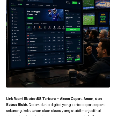
Link Resmi Sbobet88 Terbaru – Akses Cepat, Aman, dan
Bebas Blokir.
Dalam dunia digital yang serba cepat seperti
sekarang, kebutuhan akan akses yang stabil menjadi hal