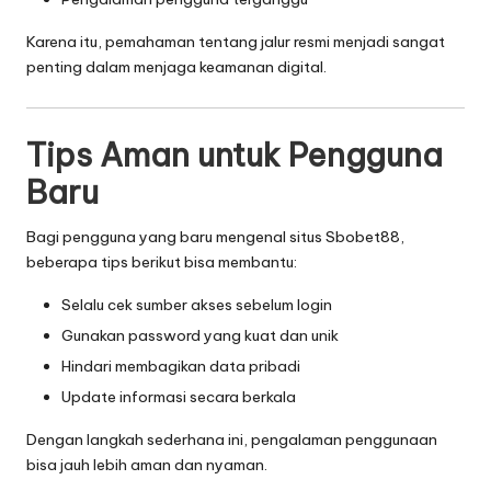
Karena itu, pemahaman tentang jalur resmi menjadi sangat
penting dalam menjaga keamanan digital.
Tips Aman untuk Pengguna
Baru
Bagi pengguna yang baru mengenal
situs
Sbobet88
,
beberapa tips berikut bisa membantu:
Selalu cek sumber akses sebelum login
Gunakan password yang kuat dan unik
Hindari membagikan data pribadi
Update informasi secara berkala
Dengan langkah sederhana ini, pengalaman penggunaan
bisa jauh lebih aman dan nyaman.