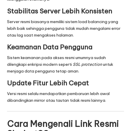
Stabilitas Server Lebih Konsisten
Server resmi biasanya memiliki sistem load balancing yang
lebih baik sehingga pengguna tidak mudah mengalami error
atau lag saat mengakses halaman.
Keamanan Data Pengguna
Sistem keamanan pada akses resmi umumnya sudah
dilengkapi enkripsi modern seperti
SSL protection
untuk
menjaga data pengguna tetap aman.
Update Fitur Lebih Cepat
Versi resmi selalu mendapatkan pembaruan lebih awal
dibandingkan mirror atau tautan tidak resmi lainnya.
Cara Mengenali Link Resmi