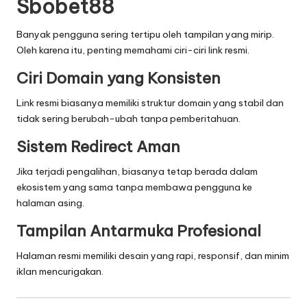
Sbobet88
Banyak pengguna sering tertipu oleh tampilan yang mirip.
Oleh karena itu, penting memahami ciri-ciri link resmi.
Ciri Domain yang Konsisten
Link resmi biasanya memiliki struktur domain yang stabil dan
tidak sering berubah-ubah tanpa pemberitahuan.
Sistem Redirect Aman
Jika terjadi pengalihan, biasanya tetap berada dalam
ekosistem yang sama tanpa membawa pengguna ke
halaman asing.
Tampilan Antarmuka Profesional
Halaman resmi memiliki desain yang rapi, responsif, dan minim
iklan mencurigakan.