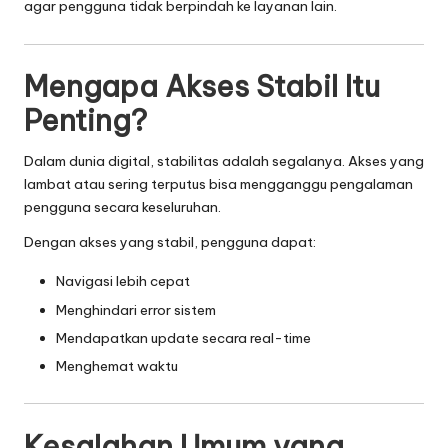
agar pengguna tidak berpindah ke layanan lain.
Mengapa Akses Stabil Itu
Penting?
Dalam dunia digital, stabilitas adalah segalanya. Akses yang
lambat atau sering terputus bisa mengganggu pengalaman
pengguna secara keseluruhan.
Dengan akses yang stabil, pengguna dapat:
Navigasi lebih cepat
Menghindari error sistem
Mendapatkan update secara real-time
Menghemat waktu
Kesalahan Umum yang