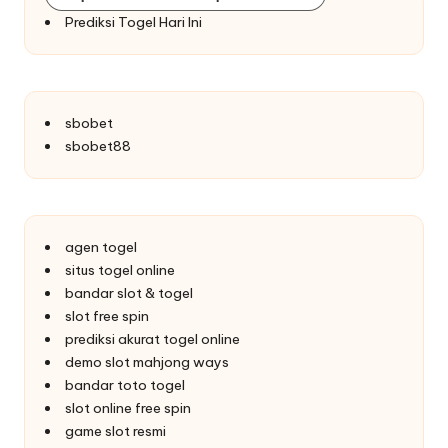
Prediksi Togel Hari Ini
sbobet
sbobet88
agen togel
situs togel online
bandar slot & togel
slot free spin
prediksi akurat togel online
demo slot mahjong ways
bandar toto togel
slot online free spin
game slot resmi