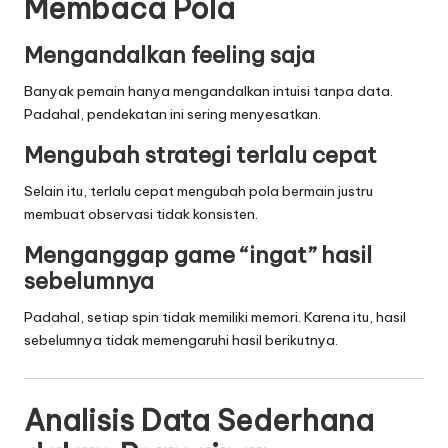
Membaca Pola
Mengandalkan feeling saja
Banyak pemain hanya mengandalkan intuisi tanpa data.
Padahal, pendekatan ini sering menyesatkan.
Mengubah strategi terlalu cepat
Selain itu, terlalu cepat mengubah pola bermain justru
membuat observasi tidak konsisten.
Menganggap game “ingat” hasil
sebelumnya
Padahal, setiap spin tidak memiliki memori. Karena itu, hasil
sebelumnya tidak memengaruhi hasil berikutnya.
Analisis Data Sederhana