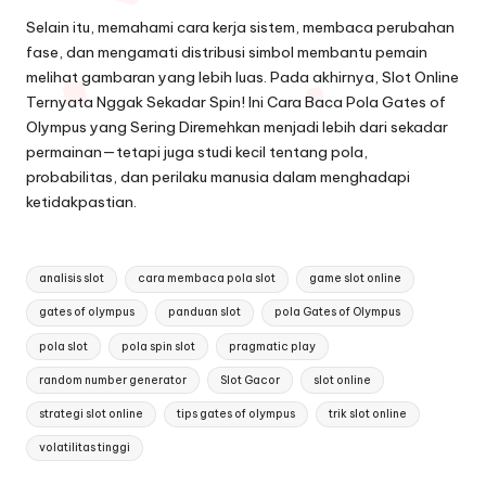
Selain itu, memahami cara kerja sistem, membaca perubahan
fase, dan mengamati distribusi simbol membantu pemain
melihat gambaran yang lebih luas. Pada akhirnya, Slot Online
Ternyata Nggak Sekadar Spin! Ini Cara Baca Pola Gates of
Olympus yang Sering Diremehkan menjadi lebih dari sekadar
permainan—tetapi juga studi kecil tentang pola,
probabilitas, dan perilaku manusia dalam menghadapi
ketidakpastian.
Tags:
analisis slot
cara membaca pola slot
game slot online
gates of olympus
panduan slot
pola Gates of Olympus
pola slot
pola spin slot
pragmatic play
random number generator
Slot Gacor
slot online
strategi slot online
tips gates of olympus
trik slot online
volatilitas tinggi