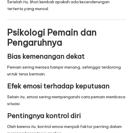
Setelah itu, lihat kembali apakah ada kecenderungan
tertentu yang muncul.
Psikologi Pemain dan
Pengaruhnya
Bias kemenangan dekat
Pemain sering merasa hampir menang, sehingga terdorong
untuk terus bermain.
Efek emosi terhadap keputusan
Selain itu, emosi sering mempengaruhi cara pemain membaca
situasi.
Pentingnya kontrol diri
Oleh karena itu, kontrol emosi menjadi faktor penting dalam