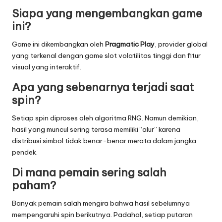
Siapa yang mengembangkan game
ini?
Game ini dikembangkan oleh
Pragmatic Play
, provider global
yang terkenal dengan game slot volatilitas tinggi dan fitur
visual yang interaktif.
Apa yang sebenarnya terjadi saat
spin?
Setiap spin diproses oleh algoritma RNG. Namun demikian,
hasil yang muncul sering terasa memiliki “alur” karena
distribusi simbol tidak benar-benar merata dalam jangka
pendek.
Di mana pemain sering salah
paham?
Banyak pemain salah mengira bahwa hasil sebelumnya
mempengaruhi spin berikutnya. Padahal, setiap putaran