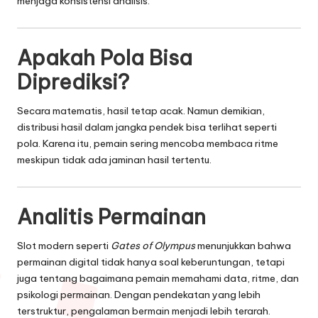
menjaga konsistensi analisis.
Apakah Pola Bisa
Diprediksi?
Secara matematis, hasil tetap acak. Namun demikian,
distribusi hasil dalam jangka pendek bisa terlihat seperti
pola. Karena itu, pemain sering mencoba membaca ritme
meskipun tidak ada jaminan hasil tertentu.
Analitis Permainan
Slot modern seperti
Gates of Olympus
menunjukkan bahwa
permainan digital tidak hanya soal keberuntungan, tetapi
juga tentang bagaimana pemain memahami data, ritme, dan
psikologi permainan. Dengan pendekatan yang lebih
terstruktur, pengalaman bermain menjadi lebih terarah.