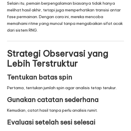
Selain itu, pemain berpengalaman biasanya tidak hanya
melihat hasil akhir, tetapi juga memperhatikan transisi antar
fase permainan. Dengan cara ini, mereka mencoba
memahami ritme yang muncul tanpa mengabaikan sifat acak
dari sistem RNG.
Strategi Observasi yang
Lebih Terstruktur
Tentukan batas spin
Pertama, tentukan jumlah spin agar analisis tetap terukur.
Gunakan catatan sederhana
Kemudian, catat hasil tanpa perlu analisis rumit.
Evaluasi setelah sesi selesai