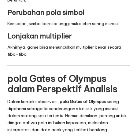
Perubahan pola simbol
Kemudian, simbol bernilai tinggi mulai lebih sering muncul.
Lonjakan multiplier
Akhirnya, game bisa memunculkan multiplier besar secara
tiba-tiba.
pola Gates of Olympus
dalam Perspektif Analisis
Dalam konteks observasi,
pola Gates of Olympus
sering
dipahami sebagai kecenderungan statistik yang muncul
dalam rentang spin tertentu. Namun demikian, penting untuk
diingat bahwa pola ini bukan kepastian, melainkan
interpretasi dari data acak yang terlihat berulang.