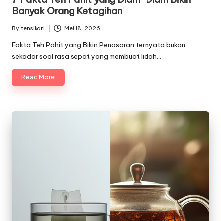
Banyak Orang Ketagihan
By
tensikari
Mei 18, 2026
Posted
by
Fakta Teh Pahit yang Bikin Penasaran ternyata bukan
sekadar soal rasa sepat yang membuat lidah…
Read More