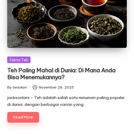
Posted
Fakta Teh
in
Teh Paling Mahal di Dunia: Di Mana Anda
Bisa Menemukannya?
By
tensikari
November 26, 2025
Posted
by
jacksonlars - Teh adalah salah satu minuman paling populer
di dunia, dengan berbagai varian yang…
Read More