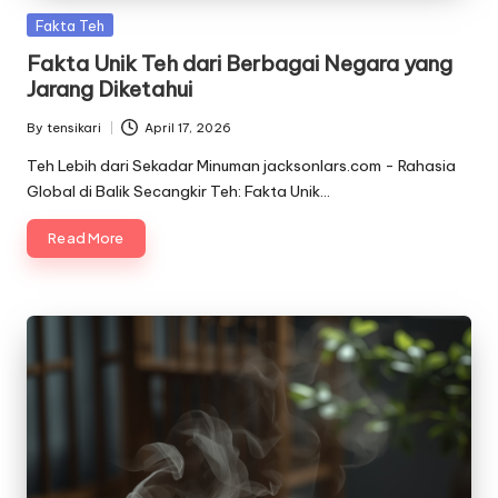
Posted
Fakta Teh
in
Fakta Unik Teh dari Berbagai Negara yang
Jarang Diketahui
By
tensikari
April 17, 2026
Posted
by
Teh Lebih dari Sekadar Minuman jacksonlars.com - Rahasia
Global di Balik Secangkir Teh: Fakta Unik…
Read More