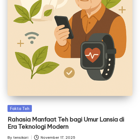
Posted
Fakta Teh
in
Rahasia Manfaat Teh bagi Umur Lansia di
Era Teknologi Modern
By
tensikari
November 17, 2025