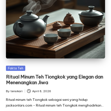
Posted
Fakta Teh
in
Ritual Minum Teh Tiongkok yang Elegan dan
Menenangkan Jiwa
By
tensikari
April 8, 2026
Posted
by
Ritual minum teh Tiongkok sebagai seni yang hidup
jacksonlars.com - Ritual minum teh Tiongkok menghadirkan…