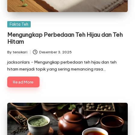
Posted
Fakta Teh
in
Mengungkap Perbedaan Teh Hijau dan Teh
Hitam
By
tensikari
Desember 3, 2025
Posted
by
jacksonlars - Mengungkap perbedaan teh hijau dan teh
hitam menjadi topik yang sering memancing rasa…
Read More