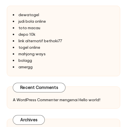
dewatogel
judi bola online
toto macau
depo 10k
link alternatif bethoki77
togel online
mahjong ways
bolagg
amergg
Recent Comments
A WordPress Commenter
mengenai
Hello world!
Archives