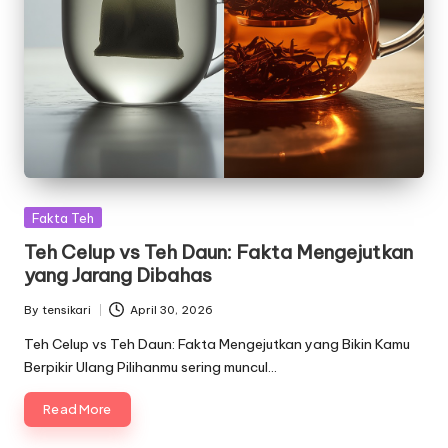
Posted
Fakta Teh
in
Teh Celup vs Teh Daun: Fakta Mengejutkan
yang Jarang Dibahas
By
tensikari
April 30, 2026
Posted
by
Teh Celup vs Teh Daun: Fakta Mengejutkan yang Bikin Kamu
Berpikir Ulang Pilihanmu sering muncul…
Read More