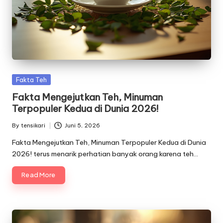
Posted
Fakta Teh
in
Fakta Mengejutkan Teh, Minuman
Terpopuler Kedua di Dunia 2026!
By
tensikari
Juni 5, 2026
Posted
by
Fakta Mengejutkan Teh, Minuman Terpopuler Kedua di Dunia
2026! terus menarik perhatian banyak orang karena teh…
Read More