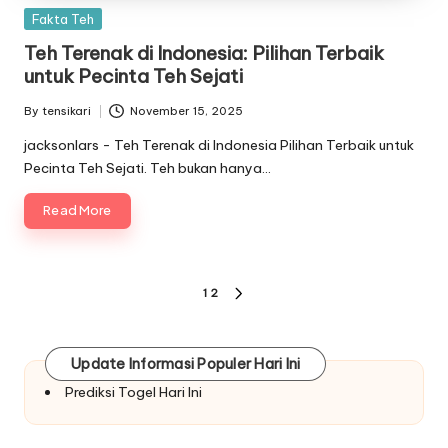
Posted
Fakta Teh
in
Teh Terenak di Indonesia: Pilihan Terbaik
untuk Pecinta Teh Sejati
By
tensikari
November 15, 2025
Posted
by
jacksonlars - Teh Terenak di Indonesia Pilihan Terbaik untuk
Pecinta Teh Sejati. Teh bukan hanya…
Read More
Paginasi
1
2
NEXT
pos
PAGE
Update Informasi Populer Hari Ini
Prediksi Togel Hari Ini