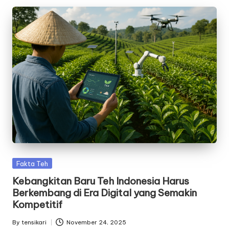
Posted
Fakta Teh
in
Kebangkitan Baru Teh Indonesia Harus
Berkembang di Era Digital yang Semakin
Kompetitif
By
tensikari
November 24, 2025
Posted