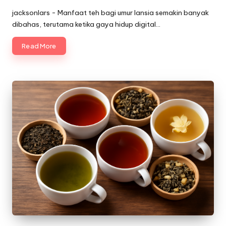
Posted
by
jacksonlars - Manfaat teh bagi umur lansia semakin banyak
dibahas, terutama ketika gaya hidup digital…
Read More