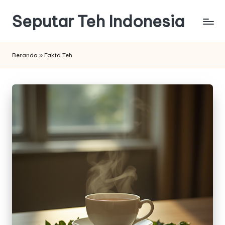
Seputar Teh Indonesia
Skip
to
Macam
content
macam
Beranda
»
Fakta Teh
Teh
Enak