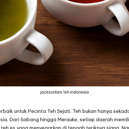
jacksonlars teh indonesia
erbaik untuk Pecinta Teh Sejati. Teh bukan hanya sekada
. Dari Sabang hingga Merauke, setiap daerah memiliki 
teh es yang menyegarkan di tengah teriknya siang. Na