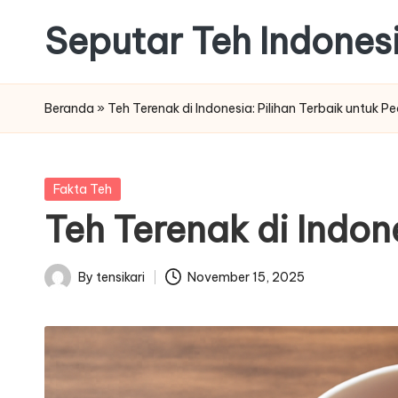
Seputar Teh Indones
Skip
to
Macam
content
macam
Beranda
»
Teh Terenak di Indonesia: Pilihan Terbaik untuk Pe
Teh
Enak
Posted
Fakta Teh
in
Teh Terenak di Indone
By
tensikari
November 15, 2025
Posted
by