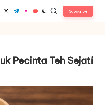
Subscribe
cebook.com
twitter.com
t.me
instagram.com
youtube.com
tuk Pecinta Teh Sejati