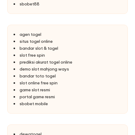
sbobet88
agen togel
situs togel online
bandar slot & togel
slot free spin
prediksi akurat togel online
demo slot mahjong ways
bandar toto togel
slot online free spin
game slot resmi
portal game resmi
sbobet mobile
dewatogel