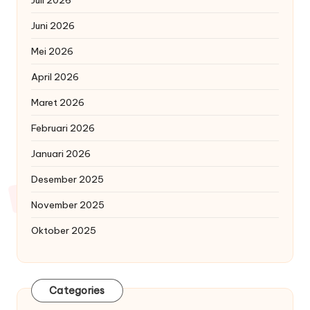
Juli 2026
Juni 2026
Mei 2026
April 2026
Maret 2026
Februari 2026
Januari 2026
Desember 2025
November 2025
Oktober 2025
Categories