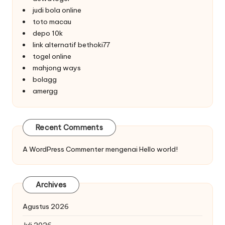
judi bola online
toto macau
depo 10k
link alternatif bethoki77
togel online
mahjong ways
bolagg
amergg
Recent Comments
A WordPress Commenter
mengenai
Hello world!
Archives
Agustus 2026