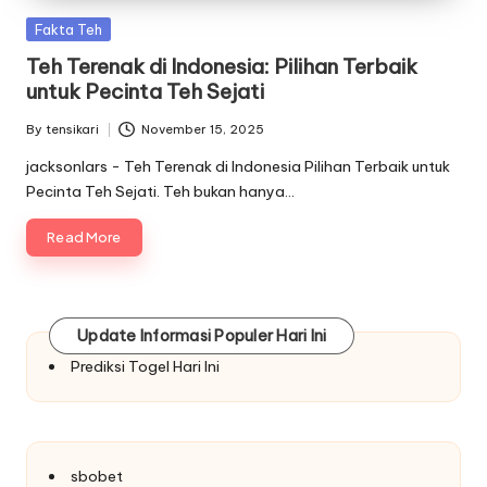
Posted
Fakta Teh
in
Teh Terenak di Indonesia: Pilihan Terbaik
untuk Pecinta Teh Sejati
By
tensikari
November 15, 2025
Posted
by
jacksonlars - Teh Terenak di Indonesia Pilihan Terbaik untuk
Pecinta Teh Sejati. Teh bukan hanya…
Read More
Update Informasi Populer Hari Ini
Prediksi Togel Hari Ini
sbobet