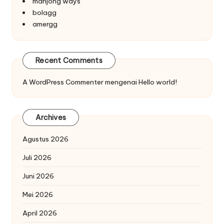
mahjong ways
bolagg
amergg
Recent Comments
A WordPress Commenter
mengenai
Hello world!
Archives
Agustus 2026
Juli 2026
Juni 2026
Mei 2026
April 2026