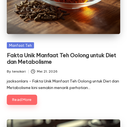
Posted
Manfaat Teh
in
Fakta Unik Manfaat Teh Oolong untuk Diet
dan Metabolisme
By
tensikari
Mei 21, 2026
Posted
by
jacksonlars - Fakta Unik Manfaat Teh Oolong untuk Diet dan
Metabolisme kini semakin menarik perhatian…
Read More