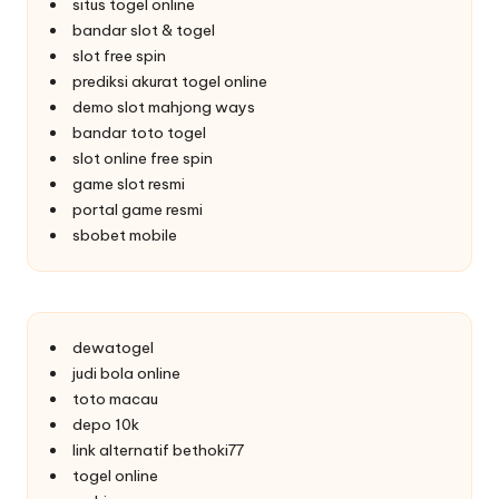
situs togel online
bandar slot & togel
slot free spin
prediksi akurat togel online
demo slot mahjong ways
bandar toto togel
slot online free spin
game slot resmi
portal game resmi
sbobet mobile
dewatogel
judi bola online
toto macau
depo 10k
link alternatif bethoki77
togel online