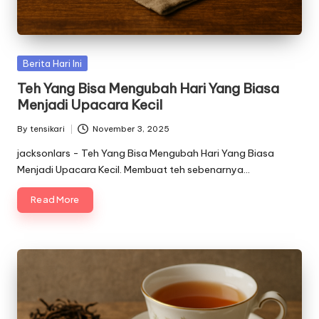
Posted
Berita Hari Ini
in
Teh Yang Bisa Mengubah Hari Yang Biasa
Menjadi Upacara Kecil
By
tensikari
November 3, 2025
Posted
by
jacksonlars - Teh Yang Bisa Mengubah Hari Yang Biasa
Menjadi Upacara Kecil. Membuat teh sebenarnya…
Read More