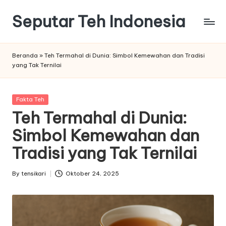
Seputar Teh Indonesia
Skip
to
Macam
content
macam
Beranda
»
Teh Termahal di Dunia: Simbol Kemewahan dan Tradisi
Teh
yang Tak Ternilai
Enak
Posted
Fakta Teh
in
Teh Termahal di Dunia:
Simbol Kemewahan dan
Tradisi yang Tak Ternilai
By
tensikari
Oktober 24, 2025
Posted
by