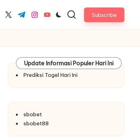
Subscribe
cebook.com
twitter.com
t.me
instagram.com
youtube.com
Update Informasi Populer Hari Ini
Prediksi Togel Hari Ini
sbobet
sbobet88