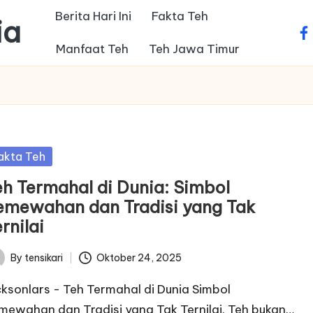
Berita Hari Ini
Fakta Teh
ia
fa
Manfaat Teh
Teh Jawa Timur
sted
akta Teh
eh Termahal di Dunia: Simbol
emewahan dan Tradisi yang Tak
rnilai
By
tensikari
Oktober 24, 2025
ted
cksonlars - Teh Termahal di Dunia Simbol
mewahan dan Tradisi yang Tak Ternilai. Teh bukan…