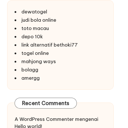
dewatogel
judi bola online
toto macau
depo 10k
link alternatif bethoki77
togel online
mahjong ways
bolagg
amergg
Recent Comments
A WordPress Commenter
mengenai
Hello world!