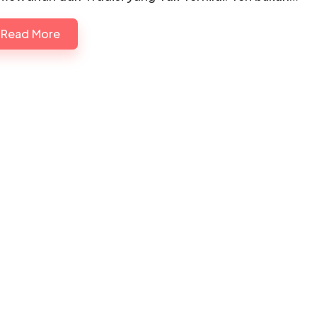
Read More