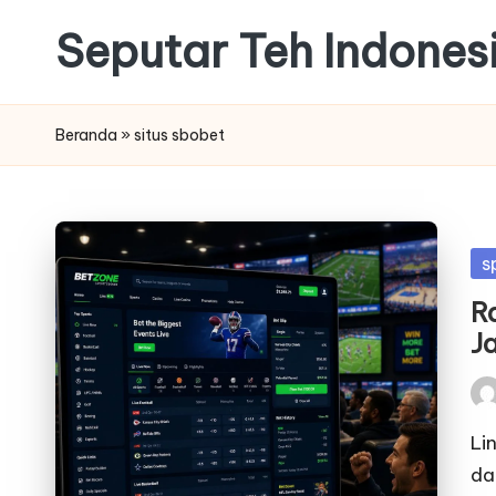
Seputar Teh Indones
Skip
to
Macam
content
macam
Beranda
»
situs sbobet
Teh
Enak
Po
s
in
R
Ja
Pos
by
Li
da