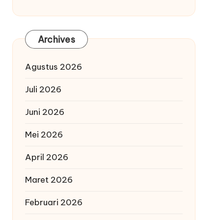
Archives
Agustus 2026
Juli 2026
Juni 2026
Mei 2026
April 2026
Maret 2026
Februari 2026