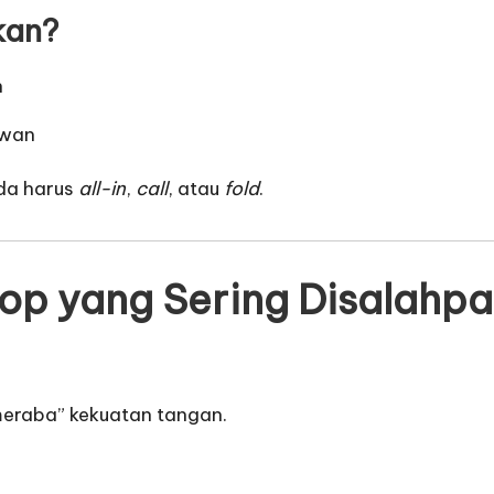
kan?
n
awan
nda harus
all-in
,
call
, atau
fold
.
lop yang Sering Disalahp
eraba” kekuatan tangan.