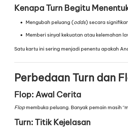
Kenapa Turn Begitu Menentu
Mengubah peluang (
odds
) secara signifika
Memberi sinyal kekuatan atau kelemahan l
Satu kartu ini sering menjadi penentu apakah A
Perbedaan Turn dan F
Flop: Awal Cerita
Flop
membuka peluang. Banyak pemain masih “m
Turn: Titik Kejelasan