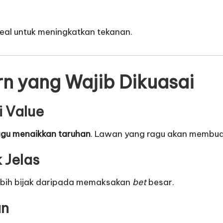
l untuk meningkatkan tekanan.
rn yang Wajib Dikuasai
i Value
agu menaikkan taruhan
. Lawan yang ragu akan membua
 Jelas
ebih bijak daripada memaksakan
bet
besar.
an