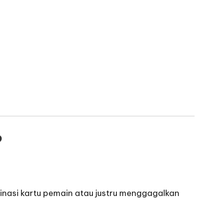
?
binasi kartu pemain atau justru menggagalkan