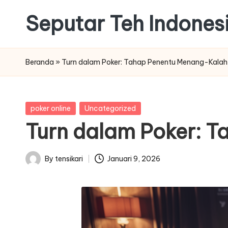
Seputar Teh Indones
Skip
to
Macam
content
macam
Beranda
»
Turn dalam Poker: Tahap Penentu Menang-Kalah
Teh
Enak
Posted
poker online
Uncategorized
in
Turn dalam Poker: 
By
tensikari
Januari 9, 2026
Posted
by