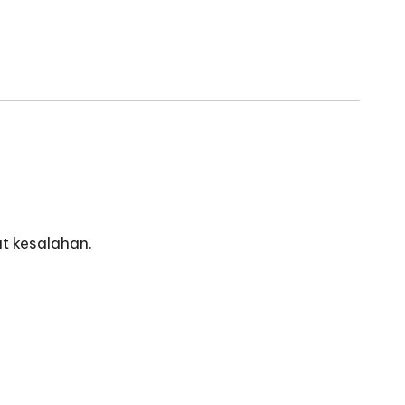
t kesalahan.