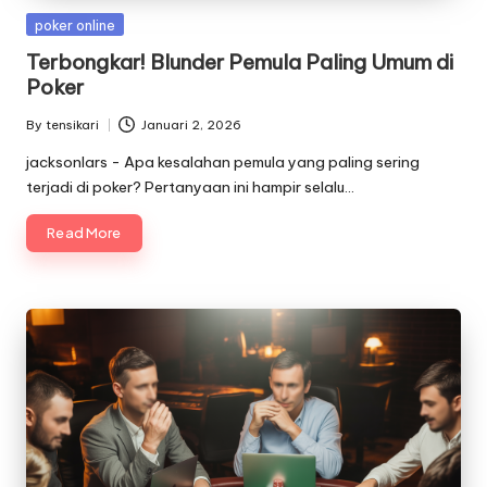
Posted
poker online
in
Terbongkar! Blunder Pemula Paling Umum di
Poker
By
tensikari
Januari 2, 2026
Posted
by
jacksonlars - Apa kesalahan pemula yang paling sering
terjadi di poker? Pertanyaan ini hampir selalu…
Read More