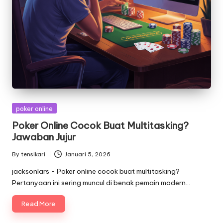
Posted
poker online
in
Poker Online Cocok Buat Multitasking?
Jawaban Jujur
By
tensikari
Januari 5, 2026
Posted
by
jacksonlars - Poker online cocok buat multitasking?
Pertanyaan ini sering muncul di benak pemain modern…
Read More