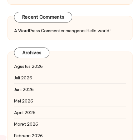
Recent Comments
A WordPress Commenter
mengenai
Hello world!
Archives
Agustus 2026
Juli 2026
Juni 2026
Mei 2026
April 2026
Maret 2026
Februari 2026