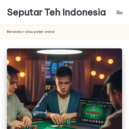
Seputar Teh Indonesia
Skip
to
Macam
content
macam
Beranda
»
situs poker online
Teh
Enak