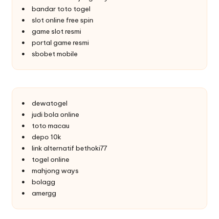
bandar toto togel
slot online free spin
game slot resmi
portal game resmi
sbobet mobile
dewatogel
judi bola online
toto macau
depo 10k
link alternatif bethoki77
togel online
mahjong ways
bolagg
amergg