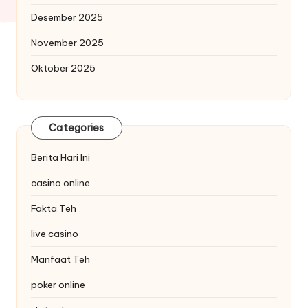
Desember 2025
November 2025
Oktober 2025
Categories
Berita Hari Ini
casino online
Fakta Teh
live casino
Manfaat Teh
poker online