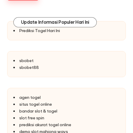
Update Informasi Populer Hari Ini
Prediksi Togel Hari Ini
sbobet
sbobet88
agen togel
situs togel online
bandar slot & togel
slot free spin
prediksi akurat togel online
demo slot mahjong ways