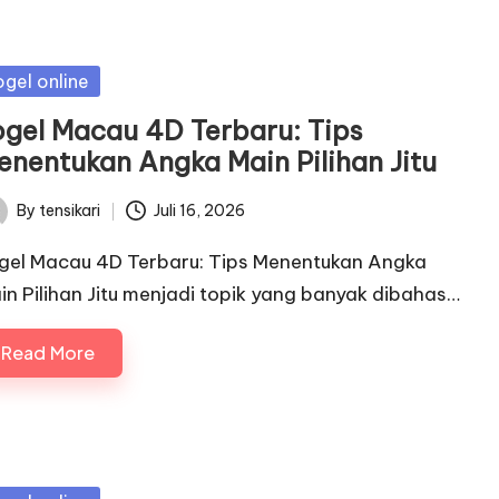
sted
ogel online
ogel Macau 4D Terbaru: Tips
enentukan Angka Main Pilihan Jitu
By
tensikari
Juli 16, 2026
ted
gel Macau 4D Terbaru: Tips Menentukan Angka
in Pilihan Jitu menjadi topik yang banyak dibahas…
Read More