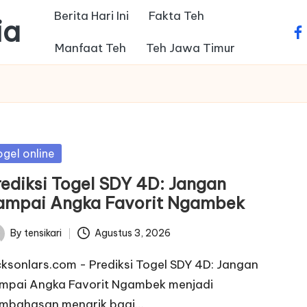
Berita Hari Ini
Fakta Teh
ia
fa
Manfaat Teh
Teh Jawa Timur
sted
ogel online
rediksi Togel SDY 4D: Jangan
ampai Angka Favorit Ngambek
By
tensikari
Agustus 3, 2026
ted
cksonlars.com - Prediksi Togel SDY 4D: Jangan
mpai Angka Favorit Ngambek menjadi
mbahasan menarik bagi…