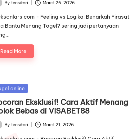
By
tensikari
Maret 26, 2026
ted
cksonlars.com - Feeling vs Logika: Benarkah Firasat
sa Bantu Menang Togel? sering jadi pertanyaan
ng…
Read More
sted
ogel online
ocoran Eksklusif! Cara Aktif Menang
olok Bebas di VISABET88
By
tensikari
Maret 21, 2026
ted
cksonlars.com - Bocoran Eksklusif! Cara Aktif