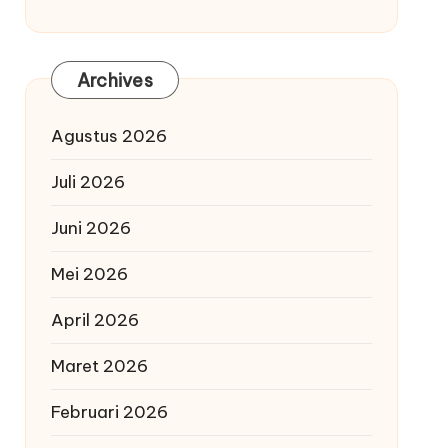
Archives
Agustus 2026
Juli 2026
Juni 2026
Mei 2026
April 2026
Maret 2026
Februari 2026