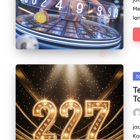
Me
la
Po
t
in
T
T
Pos
by
ja
Ko