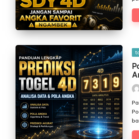
Po
t
in
P
A
Pos
by
Pa
Po
ba