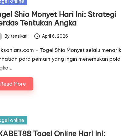
sted
ogel online
gel Shio Monyet Hari Ini: Strategi
erdas Tentukan Angka
By
tensikari
April 6, 2026
ted
cksonlars.com - Togel Shio Monyet selalu menarik
rhatian para pemain yang ingin menemukan pola
gka…
Read More
sted
ogel online
XABET88 Togel Online Hari Ini: