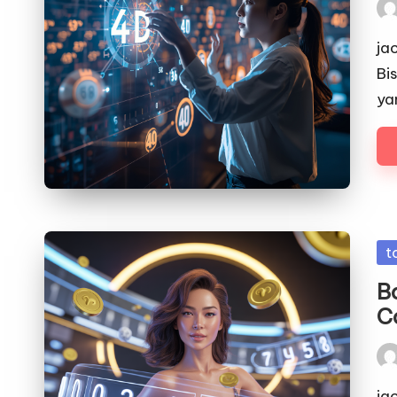
Pos
by
ja
Bi
ya
Po
t
in
B
C
Pos
by
ja