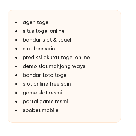
agen togel
situs togel online
bandar slot & togel
slot free spin
prediksi akurat togel online
demo slot mahjong ways
bandar toto togel
slot online free spin
game slot resmi
portal game resmi
sbobet mobile