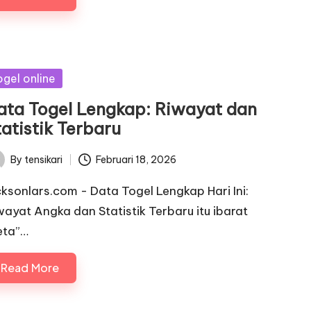
sted
ogel online
ata Togel Lengkap: Riwayat dan
atistik Terbaru
By
tensikari
Februari 18, 2026
ted
cksonlars.com - Data Togel Lengkap Hari Ini:
wayat Angka dan Statistik Terbaru itu ibarat
eta”…
Read More