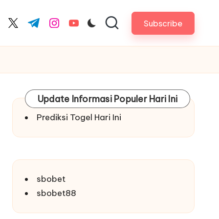
Subscribe
cebook.com
twitter.com
t.me
instagram.com
youtube.com
Update Informasi Populer Hari Ini
Prediksi Togel Hari Ini
sbobet
sbobet88