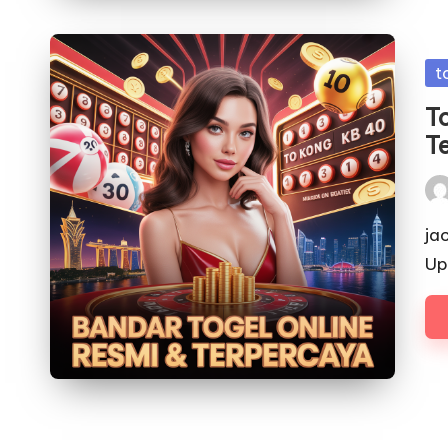
Po
t
in
T
Te
Pos
by
ja
Up