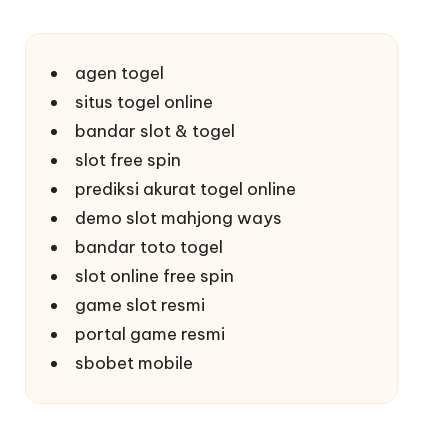
agen togel
situs togel online
bandar slot & togel
slot free spin
prediksi akurat togel online
demo slot mahjong ways
bandar toto togel
slot online free spin
game slot resmi
portal game resmi
sbobet mobile