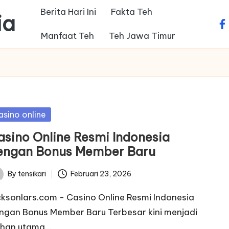
Berita Hari Ini
Fakta Teh
ia
fa
Manfaat Teh
Teh Jawa Timur
sted
asino online
asino Online Resmi Indonesia
engan Bonus Member Baru
By
tensikari
Februari 23, 2026
ted
cksonlars.com - Casino Online Resmi Indonesia
ngan Bonus Member Baru Terbesar kini menjadi
lihan utama…