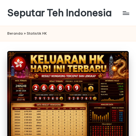
Seputar Teh Indonesia
Skip
to
Macam
content
macam
Beranda
»
Statistik HK
Teh
Enak