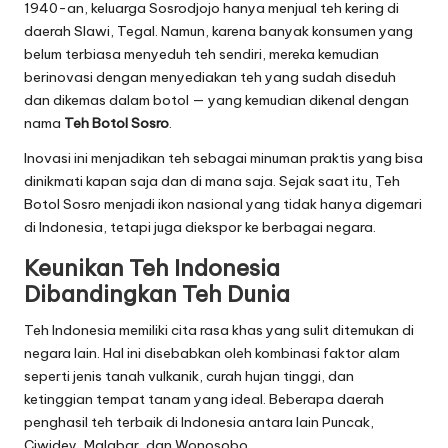
1940-an, keluarga Sosrodjojo hanya menjual teh kering di
daerah Slawi, Tegal. Namun, karena banyak konsumen yang
belum terbiasa menyeduh teh sendiri, mereka kemudian
berinovasi dengan menyediakan teh yang sudah diseduh
dan dikemas dalam botol — yang kemudian dikenal dengan
nama
Teh Botol Sosro
.
Inovasi ini menjadikan teh sebagai minuman praktis yang bisa
dinikmati kapan saja dan di mana saja. Sejak saat itu, Teh
Botol Sosro menjadi ikon nasional yang tidak hanya digemari
di Indonesia, tetapi juga diekspor ke berbagai negara.
Keunikan Teh Indonesia
Dibandingkan Teh Dunia
Teh Indonesia memiliki cita rasa khas yang sulit ditemukan di
negara lain. Hal ini disebabkan oleh kombinasi faktor alam
seperti jenis tanah vulkanik, curah hujan tinggi, dan
ketinggian tempat tanam yang ideal. Beberapa daerah
penghasil teh terbaik di Indonesia antara lain Puncak,
Ciwidey, Malabar, dan Wonosobo.