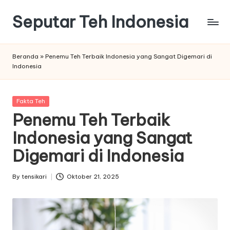
Seputar Teh Indonesia
Skip
to
Macam
content
macam
Beranda
»
Penemu Teh Terbaik Indonesia yang Sangat Digemari di
Teh
Indonesia
Enak
Posted
Fakta Teh
in
Penemu Teh Terbaik
Indonesia yang Sangat
Digemari di Indonesia
By
tensikari
Oktober 21, 2025
Posted
by