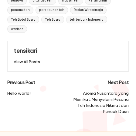
budaya
cita rasa teh
industri teh
keramahan
penemu teh
perkebunan teh
Raden Wiraatmaja
Teh Botol Sosro
Teh Sosro
teh terbaik Indonesia
warisan
tensikari
View All Posts
Post
Previous Post
Next Post
navigation
Hello world!
Aroma Nusantara yang
Memikat: Menyelami Pesona
Teh Indonesia Nikmat dari
Puncak Daun