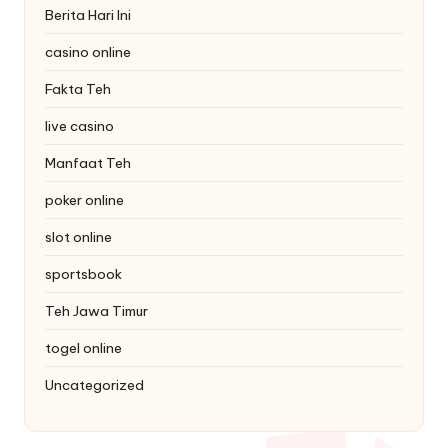
Berita Hari Ini
casino online
Fakta Teh
live casino
Manfaat Teh
poker online
slot online
sportsbook
Teh Jawa Timur
togel online
Uncategorized