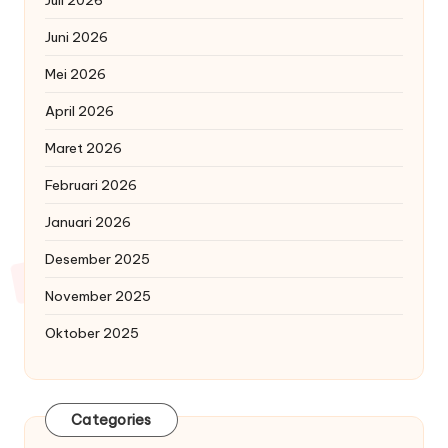
Juli 2026
Juni 2026
Mei 2026
April 2026
Maret 2026
Februari 2026
Januari 2026
Desember 2025
November 2025
Oktober 2025
Categories