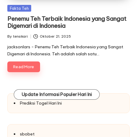
Posted
Fakta Teh
in
Penemu Teh Terbaik Indonesia yang Sangat
Digemari di Indonesia
By
tensikari
Oktober 21, 2025
Posted
by
jacksonlars - Penemu Teh Terbaik Indonesia yang Sangat
Digemari di Indonesia. Teh adalah salah satu…
Read More
Update Informasi Populer Hari Ini
Prediksi Togel Hari Ini
sbobet