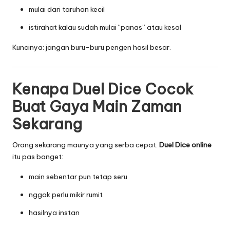
mulai dari taruhan kecil
istirahat kalau sudah mulai “panas” atau kesal
Kuncinya: jangan buru-buru pengen hasil besar.
Kenapa Duel Dice Cocok
Buat Gaya Main Zaman
Sekarang
Orang sekarang maunya yang serba cepat.
Duel Dice online
itu pas banget:
main sebentar pun tetap seru
nggak perlu mikir rumit
hasilnya instan