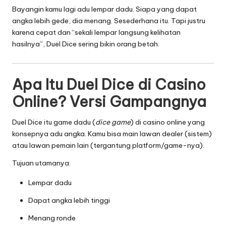
Bayangin kamu lagi adu lempar dadu. Siapa yang dapat
angka lebih gede, dia menang. Sesederhana itu. Tapi justru
karena cepat dan “sekali lempar langsung kelihatan
hasilnya”, Duel Dice sering bikin orang betah.
Apa Itu Duel Dice di Casino
Online? Versi Gampangnya
Duel Dice itu game dadu (
dice game
) di casino online yang
konsepnya adu angka. Kamu bisa main lawan dealer (sistem)
atau lawan pemain lain (tergantung platform/game-nya).
Tujuan utamanya:
Lempar dadu
Dapat angka lebih tinggi
Menang ronde