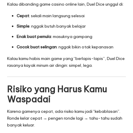
Kalau dibanding game casino online lain, Duel Dice unggul di:
Cepat
: sekali main langsung selesai
Simple
: nggak butuh banyak belajar
Enak buat pemula
: masuknya gampang
Cocok buat selingan
: nggak bikin otak kepanasan
Kalau kamu habis main game yang “berlapis-lapis”, Duel Dice
rasanya kayak minum air dingin: simpel, lega.
Risiko yang Harus Kamu
Waspadai
Karena gamenya cepat, ada risiko kamu jadi “kebablasan”.
Ronde kelar cepat → pengen ronde lagi → tahu-tahu sudah
banyak keluar.