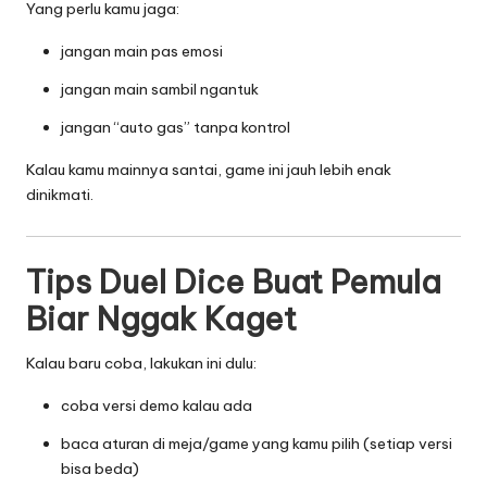
Yang perlu kamu jaga:
jangan main pas emosi
jangan main sambil ngantuk
jangan “auto gas” tanpa kontrol
Kalau kamu mainnya santai, game ini jauh lebih enak
dinikmati.
Tips Duel Dice Buat Pemula
Biar Nggak Kaget
Kalau baru coba, lakukan ini dulu:
coba versi demo kalau ada
baca aturan di meja/game yang kamu pilih (setiap versi
bisa beda)