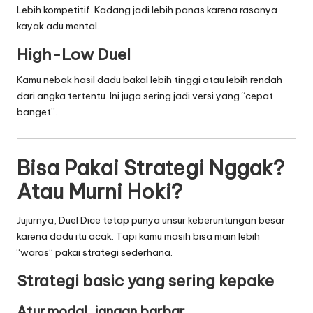
Lebih kompetitif. Kadang jadi lebih panas karena rasanya
kayak adu mental.
High-Low Duel
Kamu nebak hasil dadu bakal lebih tinggi atau lebih rendah
dari angka tertentu. Ini juga sering jadi versi yang “cepat
banget”.
Bisa Pakai Strategi Nggak?
Atau Murni Hoki?
Jujurnya, Duel Dice tetap punya unsur keberuntungan besar
karena dadu itu acak. Tapi kamu masih bisa main lebih
“waras” pakai strategi sederhana.
Strategi basic yang sering kepake
Atur modal, jangan barbar