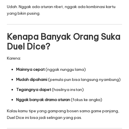
Udah. Nggak ada aturan ribet, nggak ada kombinasi kartu
yang bikin pusing.
Kenapa Banyak Orang Suka
Duel Dice?
Karena:
Mainnya cepat
(nggak nunggu lama)
Mudah dipahami
(pemula pun bisa langsung nyambung)
Tegangnya dapet
(hasilnya instan)
Nggak banyak drama aturan
(fokus ke angka)
Kalau kamu tipe yang gampang bosen sama game panjang,
Duel Dice ini bisa jadi selingan yang pas.