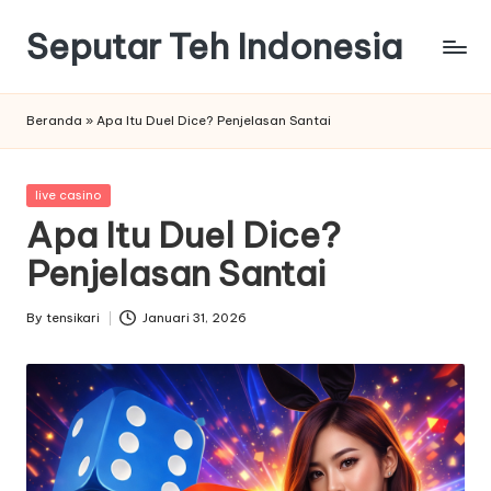
Seputar Teh Indonesia
Skip
to
Macam
content
macam
Beranda
»
Apa Itu Duel Dice? Penjelasan Santai
Teh
Enak
Posted
live casino
in
Apa Itu Duel Dice?
Penjelasan Santai
By
tensikari
Januari 31, 2026
Posted
by