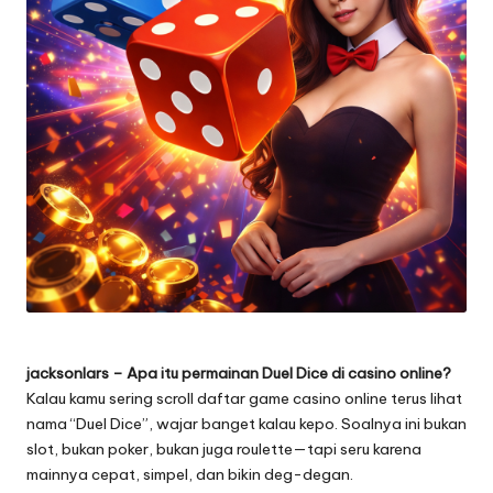
jacksonlars
– Apa itu permainan Duel Dice di casino online?
Kalau kamu sering scroll daftar game casino online terus lihat
nama “Duel Dice”, wajar banget kalau kepo. Soalnya ini bukan
slot, bukan poker, bukan juga roulette—tapi seru karena
mainnya cepat, simpel, dan bikin deg-degan.