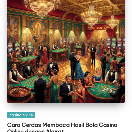
Posted
casino online
in
Cara Cerdas Membaca Hasil Bola Casino
Online dengan Akurat