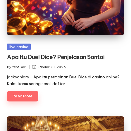
Posted
live casino
in
Apa Itu Duel Dice? Penjelasan Santai
By
tensikari
Januari 31, 2026
Posted
by
jacksonlars - Apa itu permainan Duel Dice di casino online?
Kalau kamu sering scroll daftar…
Read More