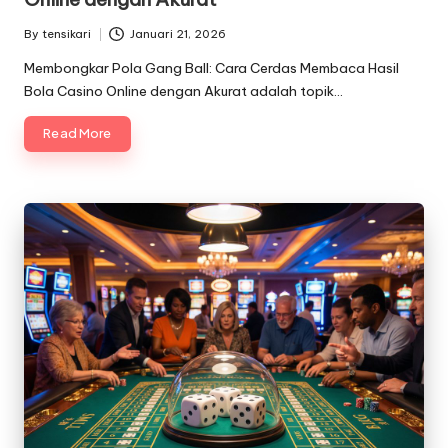
By
tensikari
Januari 21, 2026
Posted
by
Membongkar Pola Gang Ball: Cara Cerdas Membaca Hasil
Bola Casino Online dengan Akurat adalah topik…
Read More