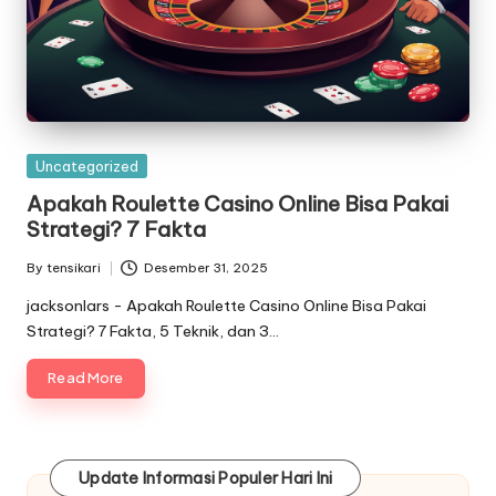
Posted
Uncategorized
in
Apakah Roulette Casino Online Bisa Pakai
Strategi? 7 Fakta
By
tensikari
Desember 31, 2025
Posted
by
jacksonlars - Apakah Roulette Casino Online Bisa Pakai
Strategi? 7 Fakta, 5 Teknik, dan 3…
Read More
Update Informasi Populer Hari Ini