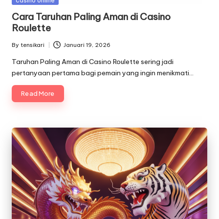
in
Cara Taruhan Paling Aman di Casino
Roulette
By
tensikari
Januari 19, 2026
Posted
by
Taruhan Paling Aman di Casino Roulette sering jadi
pertanyaan pertama bagi pemain yang ingin menikmati…
Read More