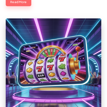
Read More