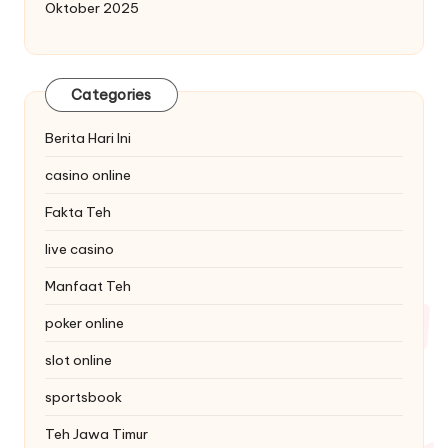
Oktober 2025
Categories
Berita Hari Ini
casino online
Fakta Teh
live casino
Manfaat Teh
poker online
slot online
sportsbook
Teh Jawa Timur