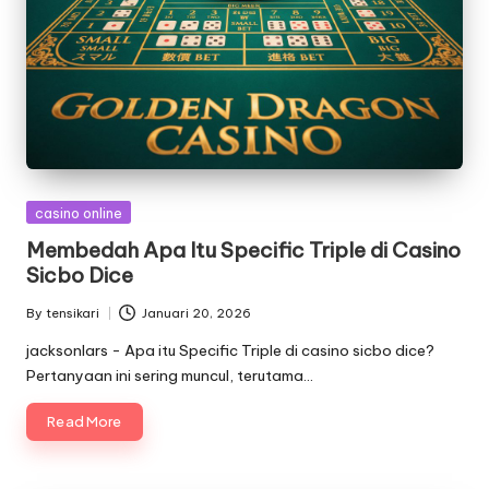
Posted
casino online
in
Membedah Apa Itu Specific Triple di Casino
Sicbo Dice
By
tensikari
Januari 20, 2026
Posted
by
jacksonlars - Apa itu Specific Triple di casino sicbo dice?
Pertanyaan ini sering muncul, terutama…
Read More