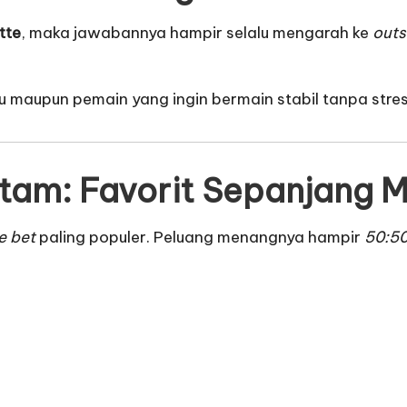
tte
, maka jawabannya hampir selalu mengarah ke
outs
u maupun pemain yang ingin bermain stabil tanpa stres
itam: Favorit Sepanjang 
e bet
paling populer. Peluang menangnya hampir
50:5