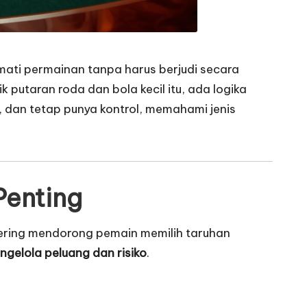
mati permainan tanpa harus berjudi secara
putaran roda dan bola kecil itu, ada logika
, dan tetap punya kontrol, memahami jenis
Penting
sering mendorong pemain memilih taruhan
ngelola peluang dan risiko
.