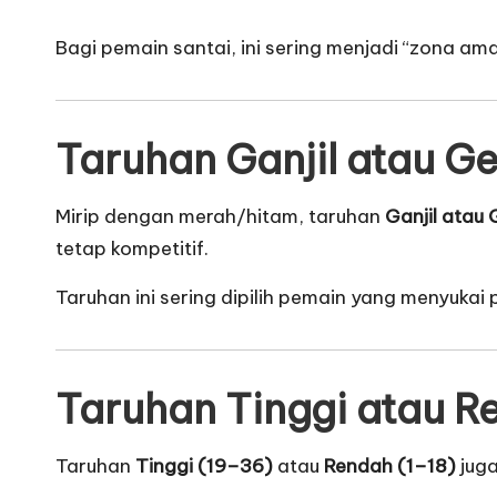
Bagi pemain santai, ini sering menjadi “zona am
Taruhan Ganjil atau Ge
Mirip dengan merah/hitam, taruhan
Ganjil atau
tetap kompetitif.
Taruhan ini sering dipilih pemain yang menyukai
Taruhan Tinggi atau Re
Taruhan
Tinggi (19–36)
atau
Rendah (1–18)
juga