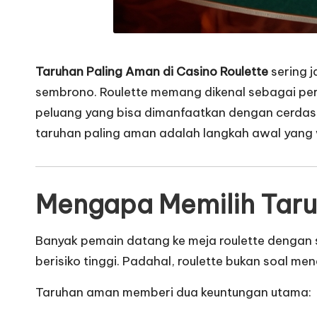
Taruhan Paling Aman di Casino Roulette
sering 
sembrono. Roulette memang dikenal sebagai perma
peluang yang bisa dimanfaatkan dengan cerdas. 
taruhan paling aman adalah langkah awal yang
Mengapa Memilih Taruh
Banyak pemain datang ke meja roulette dengan s
berisiko tinggi. Padahal, roulette bukan soal 
Taruhan aman memberi dua keuntungan utama: