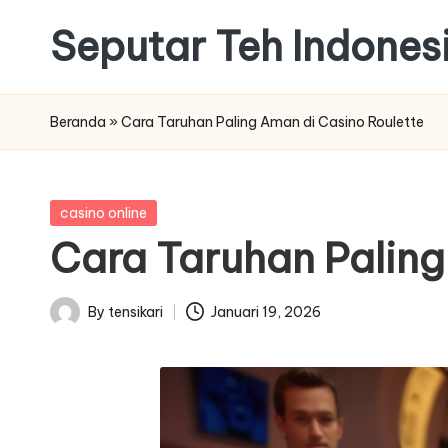
Seputar Teh Indones
Skip
to
Macam
content
macam
Beranda
»
Cara Taruhan Paling Aman di Casino Roulette
Teh
Enak
Posted
casino online
in
Cara Taruhan Paling
By
tensikari
Januari 19, 2026
Posted
by