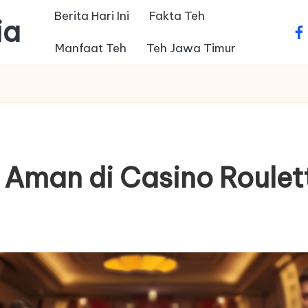
Berita Hari Ini
Fakta Teh
ia
fa
Manfaat Teh
Teh Jawa Timur
 Aman di Casino Roulet