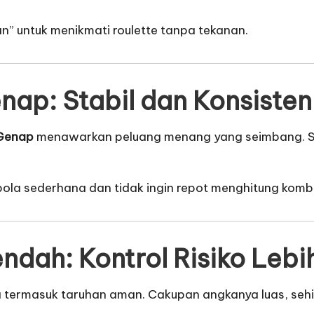
an” untuk menikmati roulette tanpa tekanan.
nap: Stabil dan Konsisten
 Genap
menawarkan peluang menang yang seimbang. Sel
 pola sederhana dan tidak ingin repot menghitung komb
ndah: Kontrol Risiko Lebi
 termasuk taruhan aman. Cakupan angkanya luas, sehin