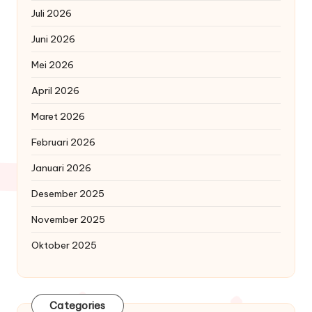
Juli 2026
Juni 2026
Mei 2026
April 2026
Maret 2026
Februari 2026
Januari 2026
Desember 2025
November 2025
Oktober 2025
Categories