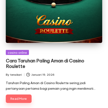
Posted
casino online
in
Cara Taruhan Paling Aman di Casino
Roulette
By
tensikari
Januari 19, 2026
Posted
by
Taruhan Paling Aman di Casino Roulette sering jadi
pertanyaan pertama bagi pemain yang ingin menikmati…
Read More