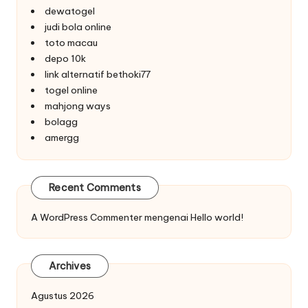
dewatogel
judi bola online
toto macau
depo 10k
link alternatif bethoki77
togel online
mahjong ways
bolagg
amergg
Recent Comments
A WordPress Commenter
mengenai
Hello world!
Archives
Agustus 2026