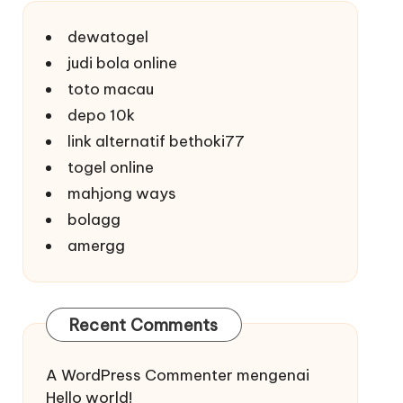
dewatogel
judi bola online
toto macau
depo 10k
link alternatif bethoki77
togel online
mahjong ways
bolagg
amergg
Recent Comments
A WordPress Commenter
mengenai
Hello world!