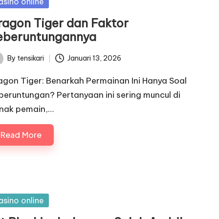
sted
asino online
ragon Tiger dan Faktor
eberuntungannya
By
tensikari
Januari 13, 2026
ted
agon Tiger: Benarkah Permainan Ini Hanya Soal
beruntungan? Pertanyaan ini sering muncul di
nak pemain,…
Read More
sted
asino online