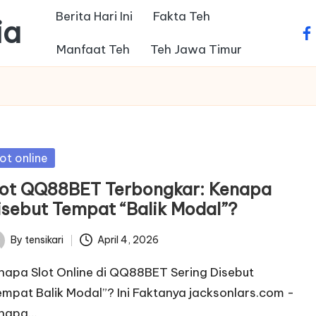
Berita Hari Ini
Fakta Teh
ia
fa
Manfaat Teh
Teh Jawa Timur
sted
lot online
lot QQ88BET Terbongkar: Kenapa
isebut Tempat “Balik Modal”?
By
tensikari
April 4, 2026
ted
napa Slot Online di QQ88BET Sering Disebut
empat Balik Modal”? Ini Faktanya jacksonlars.com -
napa…