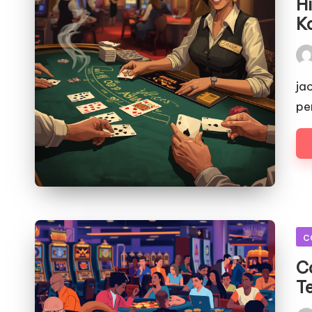
H
K
Pos
by
ja
pe
Po
c
in
C
T