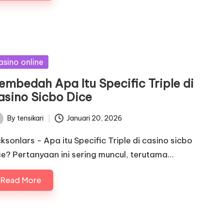
sted
asino online
embedah Apa Itu Specific Triple di
asino Sicbo Dice
By
tensikari
Januari 20, 2026
ted
cksonlars - Apa itu Specific Triple di casino sicbo
ce? Pertanyaan ini sering muncul, terutama…
Read More