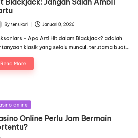
it Blackjack: Jangan Salah Ambil
artu
By
tensikari
Januari 8, 2026
ted
cksonlars - Apa Arti Hit dalam Blackjack? adalah
rtanyaan klasik yang selalu muncul, terutama buat…
Read More
sted
asino online
asino Online Perlu Jam Bermain
ertentu?