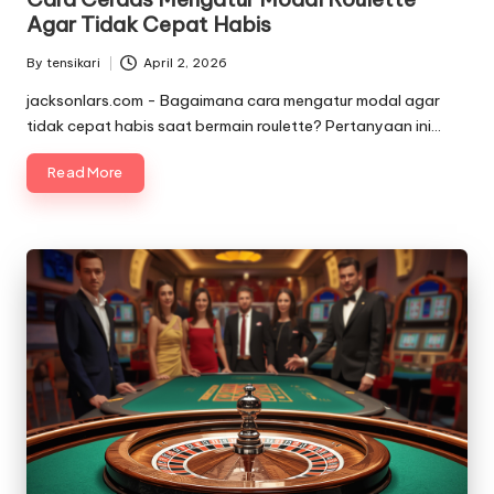
Agar Tidak Cepat Habis
By
tensikari
April 2, 2026
Posted
by
jacksonlars.com - Bagaimana cara mengatur modal agar
tidak cepat habis saat bermain roulette? Pertanyaan ini…
Read More