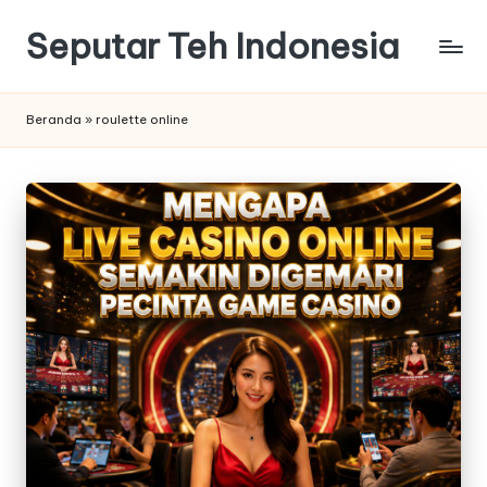
Seputar Teh Indonesia
Skip
to
Macam
content
macam
Beranda
»
roulette online
Teh
Enak