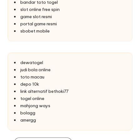
bandar toto togel
slot online free spin
game slot resmi
portal game resmi
sbobet mobile
dewatogel
judi bola online
toto macau
depo 10k
link alternatif bethoki77
togel online
mahjong ways
bolagg
amergg