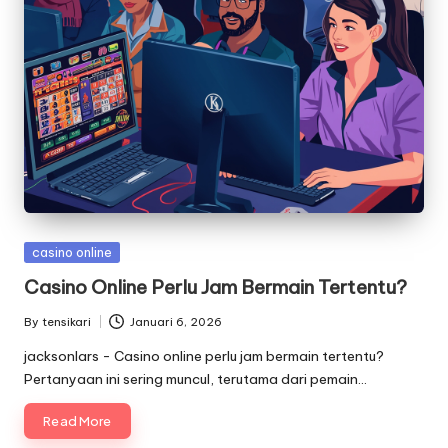
Posted
casino online
in
Casino Online Perlu Jam Bermain Tertentu?
By
tensikari
Januari 6, 2026
Posted
by
jacksonlars - Casino online perlu jam bermain tertentu?
Pertanyaan ini sering muncul, terutama dari pemain…
Read More