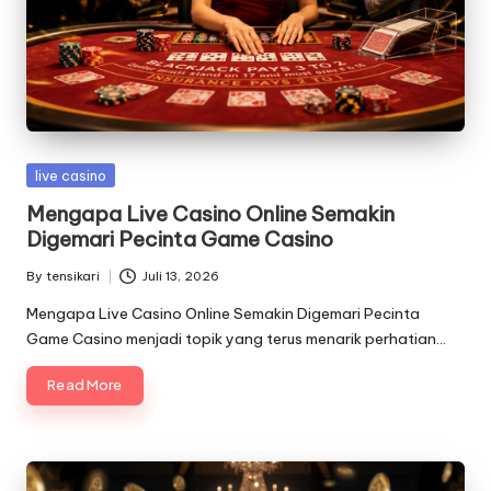
Posted
live casino
in
Mengapa Live Casino Online Semakin
Digemari Pecinta Game Casino
By
tensikari
Juli 13, 2026
Posted
by
Mengapa Live Casino Online Semakin Digemari Pecinta
Game Casino menjadi topik yang terus menarik perhatian…
Read More